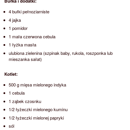
Bułka i dodatki:
4 bułki pełnoziarniste
4 jajka
1 pomidor
1 mała czerwona cebula
1 łyżka masła
ulubiona zielenina (szpinak baby, rukola, roszponka lub
mieszanka sałat)
Kotlet:
500 g mięsa mielonego indyka
1 cebula
1 ząbek czosnku
1/2 łyżeczki mielonego kuminu
1/2 łyżeczki mielonej papryki
sól