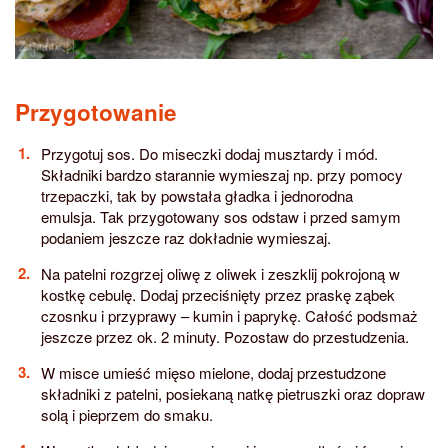
Przygotowanie
Przygotuj sos. Do miseczki dodaj musztardy i mód.
Składniki bardzo starannie wymieszaj np. przy pomocy
trzepaczki, tak by powstała gładka i jednorodna
emulsja. Tak przygotowany sos odstaw i przed samym
podaniem jeszcze raz dokładnie wymieszaj.
Na patelni rozgrzej oliwę z oliwek i zeszklij pokrojoną w
kostkę cebulę. Dodaj przeciśnięty przez praskę ząbek
czosnku i przyprawy – kumin i paprykę. Całość podsmaż
jeszcze przez ok. 2 minuty. Pozostaw do przestudzenia.
W misce umieść mięso mielone, dodaj przestudzone
składniki z patelni, posiekaną natkę pietruszki oraz dopraw
solą i pieprzem do smaku.