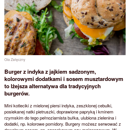
Ola Załęczny
Burger z indyka z jajkiem sadzonym,
kolorowymi dodatkami i sosem musztardowym
to lżejsza alternatywa dla tradycyjnych
burgerów.
Mini kotleciki z mielonej piersi indyka, zeszklonej cebulki,
posiekanej natki pietruszki, doprawione papryką i kminem
rzymskim do tego pełnoziarnista bułka, ulubiona zielenina i
dodatki, np. kolorowe pomidory. Burgery możesz serwować z
dowolnym sosem, np. czosnkowym czy majonezowym. W