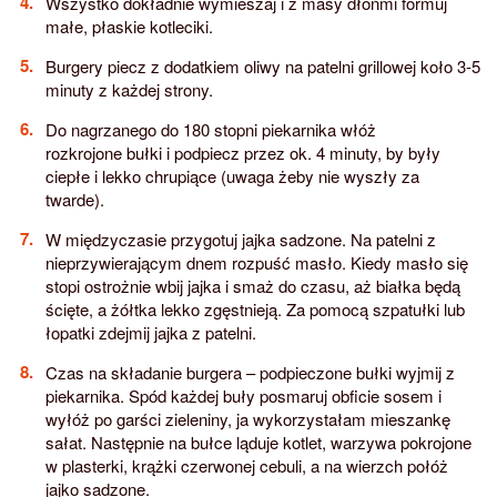
Wszystko dokładnie wymieszaj i z masy dłońmi formuj
małe, płaskie kotleciki.
Burgery piecz z dodatkiem oliwy na patelni grillowej koło 3-5
minuty z każdej strony.
Do nagrzanego do 180 stopni piekarnika włóż
rozkrojone bułki i podpiecz przez ok. 4 minuty, by były
ciepłe i lekko chrupiące (uwaga żeby nie wyszły za
twarde).
W międzyczasie przygotuj jajka sadzone. Na patelni z
nieprzywierającym dnem rozpuść masło. Kiedy masło się
stopi ostrożnie wbij jajka i smaż do czasu, aż białka będą
ścięte, a żółtka lekko zgęstnieją. Za pomocą szpatułki lub
łopatki zdejmij jajka z patelni.
Czas na składanie burgera – podpieczone bułki wyjmij z
piekarnika. Spód każdej buły posmaruj obficie sosem i
wyłóż po garści zieleniny, ja wykorzystałam mieszankę
sałat. Następnie na bułce ląduje kotlet, warzywa pokrojone
w plasterki, krążki czerwonej cebuli, a na wierzch połóż
jajko sadzone.