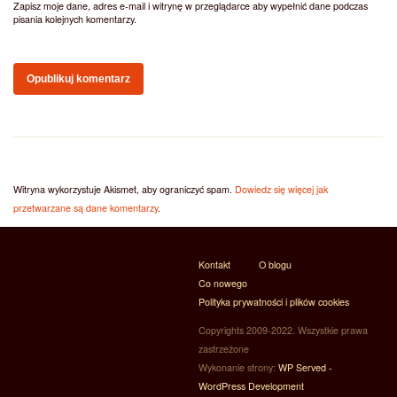
Zapisz moje dane, adres e-mail i witrynę w przeglądarce aby wypełnić dane podczas
pisania kolejnych komentarzy.
Witryna wykorzystuje Akismet, aby ograniczyć spam.
Dowiedz się więcej jak
przetwarzane są dane komentarzy
.
Kontakt
O blogu
Co nowego
Polityka prywatności i plików cookies
Copyrights 2009-2022. Wszystkie prawa
zastrzeżone
Wykonanie strony:
WP Served -
WordPress Development