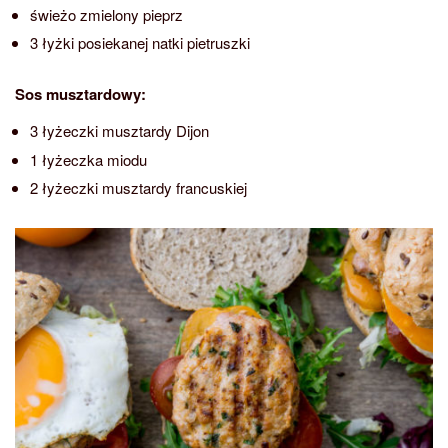
świeżo zmielony pieprz
3 łyżki posiekanej natki pietruszki
Sos musztardowy:
3 łyżeczki musztardy Dijon
1 łyżeczka miodu
2 łyżeczki musztardy francuskiej