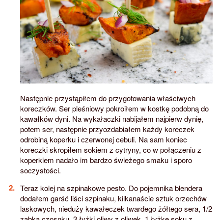
Następnie przystąpiłem do przygotowania właściwych
koreczków. Ser pleśniowy pokroiłem w kostkę podobną do
kawałków dyni. Na wykałaczki nabijałem najpierw dynię,
potem ser, następnie przyozdabiałem każdy koreczek
odrobiną koperku i czerwonej cebuli. Na sam koniec
koreczki skropiłem sokiem z cytryny, co w połączeniu z
koperkiem nadało im bardzo świeżego smaku i sporo
soczystości.
Teraz kolej na szpinakowe pesto. Do pojemnika blendera
dodałem garść liści szpinaku, kilkanaście sztuk orzechów
laskowych, nieduży kawałeczek twardego żółtego sera, 1/2
ząbka czosnku, 3 łyżki oliwy z oliwek, 1 łyżkę soku z