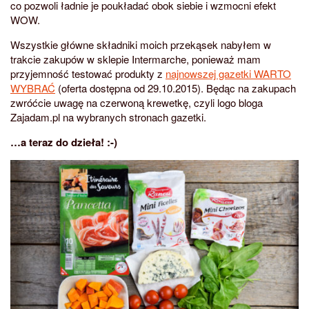
co pozwoli ładnie je poukładać obok siebie i wzmocni efekt
WOW.
Wszystkie główne składniki moich przekąsek nabyłem w
trakcie zakupów w sklepie Intermarche, ponieważ mam
przyjemność testować produkty z
najnowszej gazetki WARTO
WYBRAĆ
(oferta dostępna od 29.10.2015). Będąc na zakupach
zwróćcie uwagę na czerwoną krewetkę, czyli logo bloga
Zajadam.pl na wybranych stronach gazetki.
…a teraz do dzieła! :-)