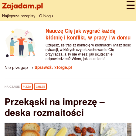
Najlepsze przepisy
O blogu
Nauczę Cię jak wygrać każdą
kłótnię i konflikt, w pracy i w domu
Czujesz, że tracisz kontrolę w kłótniach? Masz dość
sytuacji, w których czyjeś zachowanie Cię
przytłacza, a Ty nie wiesz, jak skutecznie
odpowiedzieć? Wiem, jak to zmienić.
Nie przegap →
Sprawdź: xforge.pl
NA CZASIE
PIZZA
CHLEB
Przekąski na imprezę –
deska rozmaitości