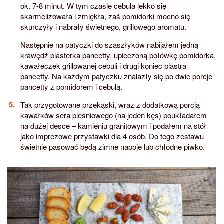
ok. 7-8 minut. W tym czasie cebula lekko się
skarmelizowała i zmiękła, zaś pomidorki mocno się
skurczyły i nabrały świetnego, grillowego aromatu.
Następnie na patyczki do szaszłyków nabijałem jedną
krawędź plasterka pancetty, upieczoną połówkę pomidorka,
kawałeczek grillowanej cebuli i drugi koniec plastra
pancetty. Na każdym patyczku znalazły się po dwie porcje
pancetty z pomidorem i cebulą.
Tak przygotowane przekąski, wraz z dodatkową porcją
kawałków sera pleśniowego (na jeden kęs) poukładałem
na dużej desce – kamieniu granitowym i podałem na stół
jako imprezowe przystawki dla 4 osób. Do tego zestawu
świetnie pasować będą zimne napoje lub chłodne piwko.