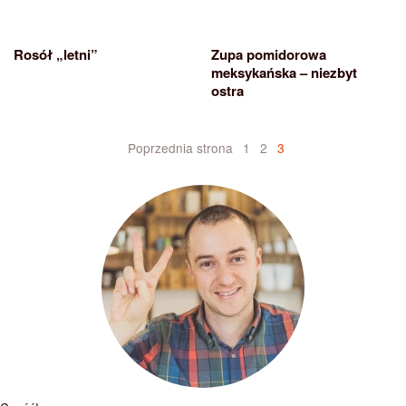
Rosół „letni”
Zupa pomidorowa
meksykańska – niezbyt
ostra
Nawigacja
Poprzednia strona
1
2
3
po
wpisach