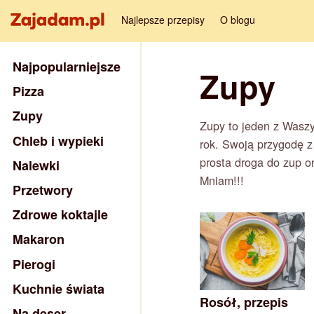
Najlepsze przepisy
O blogu
Najpopularniejsze
Zupy
Pizza
Zupy
Zupy to jeden z Waszy
Chleb i wypieki
rok. Swoją przygodę z
prosta droga do zup o
Nalewki
Mniam!!!
Przetwory
Zdrowe koktajle
Makaron
Pierogi
Kuchnie świata
Rosół, przepis
Na deser