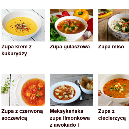
Zupa krem z
Zupa gulaszowa
Zupa miso
kukurydzy
Zupa z czerwoną
Meksykańska
Zupa z
soczewicą
zupa limonkowa
ciecierzycą
z awokado i