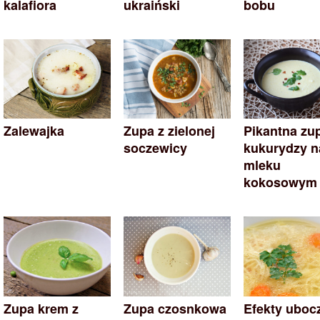
kalafiora
ukraiński
bobu
Zalewajka
Zupa z zielonej
Pikantna zu
soczewicy
kukurydzy n
mleku
kokosowym
Zupa krem z
Zupa czosnkowa
Efekty uboc