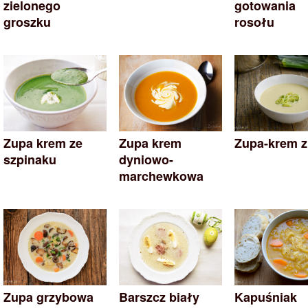
zielonego
gotowania
groszku
rosołu
Zupa krem ze
Zupa krem
Zupa-krem z
szpinaku
dyniowo-
marchewkowa
Zupa grzybowa
Barszcz biały
Kapuśniak