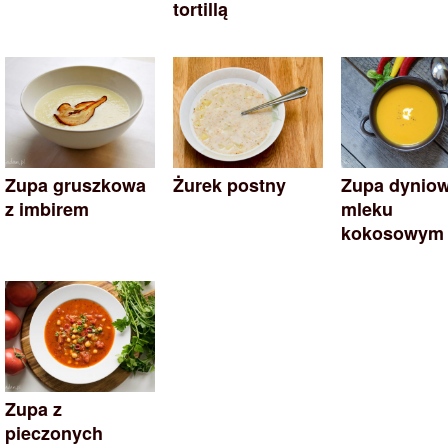
tortillą
Zupa gruszkowa
Żurek postny
Zupa dynio
z imbirem
mleku
kokosowym
Zupa z
pieczonych