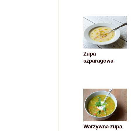
Zupa
szparagowa
Warzywna zupa