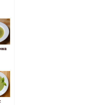
owa
z