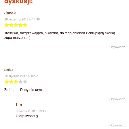
dyskusji!
Jacek
26 września 2017 o 14:39
Treściwa, rozgrzewająca, pikantna, do tego chlebek z chrupiącą skórką…
zupa marzenie :)
Odpowiedz
ania
12 stycznia 2017 o 16:35
Zrobiłam. Dupy nie urywa
Odpowiedz
Lio
6 marca 2018 o 13:41
Cierpliwości ;)
Odpowiedz