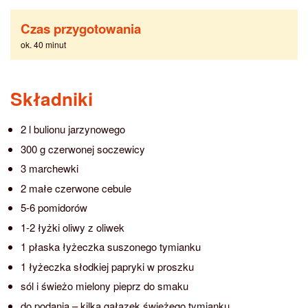
Czas przygotowania
ok. 40 minut
Składniki
2 l bulionu jarzynowego
300 g czerwonej soczewicy
3 marchewki
2 małe czerwone cebule
5-6 pomidorów
1-2 łyżki oliwy z oliwek
1 płaska łyżeczka suszonego tymianku
1 łyżeczka słodkiej papryki w proszku
sól i świeżo mielony pieprz do smaku
do podania – kilka gałązek świeżego tymianku