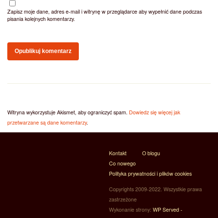
Zapisz moje dane, adres e-mail i witrynę w przeglądarce aby wypełnić dane podczas
pisania kolejnych komentarzy.
Witryna wykorzystuje Akismet, aby ograniczyć spam.
Dowiedz się więcej jak
przetwarzane są dane komentarzy
.
Kontakt
O blogu
Co nowego
Polityka prywatności i plików cookies
Copyrights 2009-2022. Wszystkie prawa
zastrzeżone
Wykonanie strony:
WP Served -