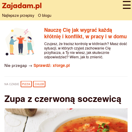
Najlepsze przepisy
O blogu
Nauczę Cię jak wygrać każdą
kłótnię i konflikt, w pracy i w domu
Czujesz, że tracisz kontrolę w kłótniach? Masz dość
sytuacji, w których czyjeś zachowanie Cię
przytłacza, a Ty nie wiesz, jak skutecznie
odpowiedzieć? Wiem, jak to zmienić.
Nie przegap →
Sprawdź: xforge.pl
NA CZASIE
PIZZA
CHLEB
Zupa z czerwoną soczewicą