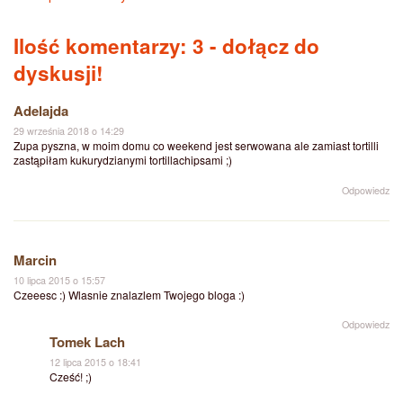
Ilość komentarzy: 3
- dołącz do
dyskusji!
Adelajda
29 września 2018 o 14:29
Zupa pyszna, w moim domu co weekend jest serwowana ale zamiast tortilli
zastąpiłam kukurydzianymi tortillachipsami ;)
Odpowiedz
Marcin
10 lipca 2015 o 15:57
Czeeesc :) Wlasnie znalazlem Twojego bloga :)
Odpowiedz
Tomek Lach
12 lipca 2015 o 18:41
Cześć! ;)