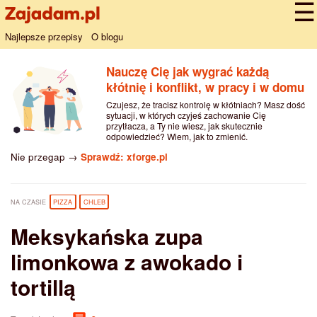
Najlepsze przepisy
O blogu
Nauczę Cię jak wygrać każdą
kłótnię i konflikt, w pracy i w domu
Czujesz, że tracisz kontrolę w kłótniach? Masz dość
sytuacji, w których czyjeś zachowanie Cię
przytłacza, a Ty nie wiesz, jak skutecznie
odpowiedzieć? Wiem, jak to zmienić.
Nie przegap →
Sprawdź: xforge.pl
NA CZASIE
PIZZA
CHLEB
Meksykańska zupa
limonkowa z awokado i
tortillą