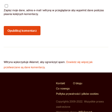
Zapisz moje dane, adres e-mail i witrynę w przeglądarce aby wypełnić dane podczas
pisania kolejnych komentarzy.
Witryna wykorzystuje Akismet, aby ograniczyć spam.
Dowiedz się więcej jak
przetwarzane są dane komentarzy
.
Kontakt
O blogu
Co nowego
Polityka prywatności i plików cookies
Copyrights 2009-2022. Wszystkie prawa
zastrzeżone
Wykonanie strony:
WP Served -