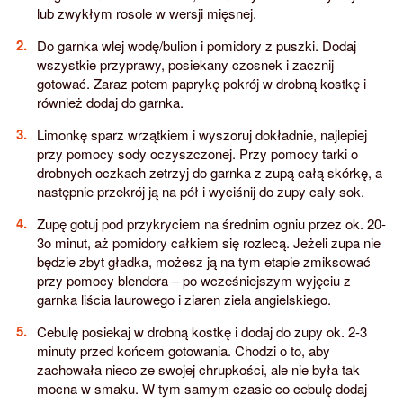
lub zwykłym rosole w wersji mięsnej.
Do garnka wlej wodę/bulion i pomidory z puszki. Dodaj
wszystkie przyprawy, posiekany czosnek i zacznij
gotować. Zaraz potem paprykę pokrój w drobną kostkę i
również dodaj do garnka.
Limonkę sparz wrzątkiem i wyszoruj dokładnie, najlepiej
przy pomocy sody oczyszczonej. Przy pomocy tarki o
drobnych oczkach zetrzyj do garnka z zupą całą skórkę, a
następnie przekrój ją na pół i wyciśnij do zupy cały sok.
Zupę gotuj pod przykryciem na średnim ogniu przez ok. 20-
3o minut, aż pomidory całkiem się rozlecą. Jeżeli zupa nie
będzie zbyt gładka, możesz ją na tym etapie zmiksować
przy pomocy blendera – po wcześniejszym wyjęciu z
garnka liścia laurowego i ziaren ziela angielskiego.
Cebulę posiekaj w drobną kostkę i dodaj do zupy ok. 2-3
minuty przed końcem gotowania. Chodzi o to, aby
zachowała nieco ze swojej chrupkości, ale nie była tak
mocna w smaku. W tym samym czasie co cebulę dodaj