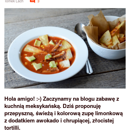
Tomek Lach
3
Hola amigo! :-) Zaczynamy na blogu zabawę z
kuchnią meksykańską. Dziś proponuję
przepyszną, świeżą i kolorową zupę limonkową
z dodatkiem awokado i chrupiącej, złocistej
tortilli.