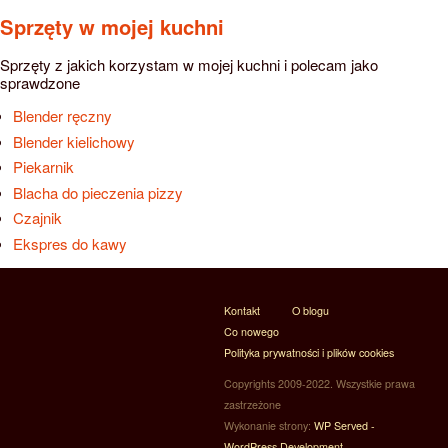
Sprzęty w mojej kuchni
Sprzęty z jakich korzystam w mojej kuchni i polecam jako
sprawdzone
Blender ręczny
Blender kielichowy
Piekarnik
Blacha do pieczenia pizzy
Czajnik
Ekspres do kawy
Kontakt
O blogu
Co nowego
Polityka prywatności i plików cookies
Copyrights 2009-2022. Wszystkie prawa
zastrzeżone
Wykonanie strony:
WP Served -
WordPress Development