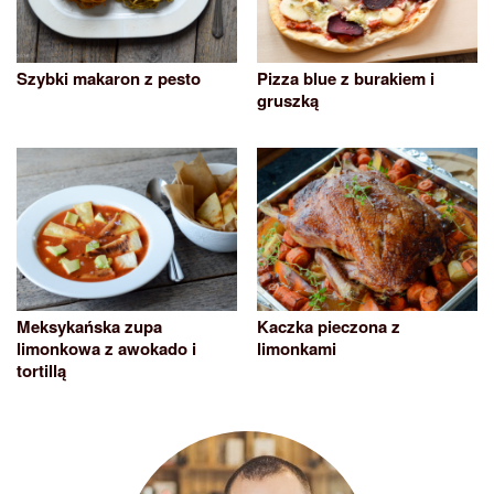
Szybki makaron z pesto
Pizza blue z burakiem i
gruszką
Meksykańska zupa
Kaczka pieczona z
limonkowa z awokado i
limonkami
tortillą