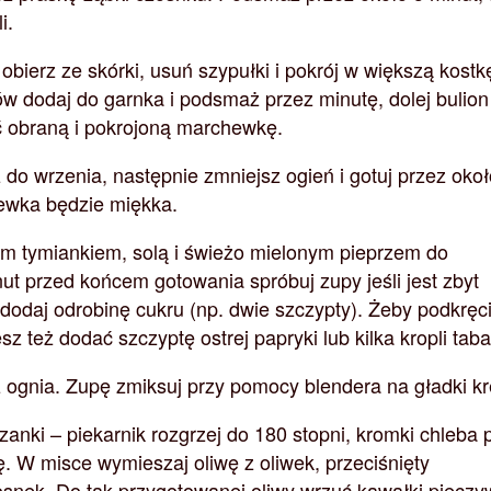
i.
obierz ze skórki, usuń szypułki i pokrój w większą kostk
w dodaj do garnka i podsmaż przez minutę, dolej bulion
 obraną i pokrojoną marchewkę.
o wrzenia, następnie zmniejsz ogień i gotuj przez okoł
ewka będzie miękka.
 tymiankiem, solą i świeżo mielonym pieprzem do
ut przed końcem gotowania spróbuj zupy jeśli jest zbyt
dodaj odrobinę cukru (np. dwie szczypty). Żeby podkręc
 też dodać szczyptę ostrej papryki lub kilka kropli tab
 ognia. Zupę zmiksuj przy pomocy blendera na gładki k
zanki – piekarnik rozgrzej do 180 stopni, kromki chleba 
. W misce wymieszaj oliwę z oliwek, przeciśnięty
osnek. Do tak przygotowanej oliwy wrzuć kawałki pieczy