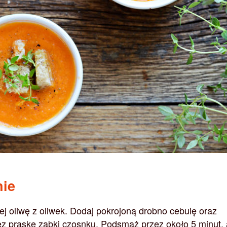
nie
j oliwę z oliwek. Dodaj pokrojoną drobno cebulę oraz
zez praskę ząbki czosnku. Podsmaż przez około 5 minut,