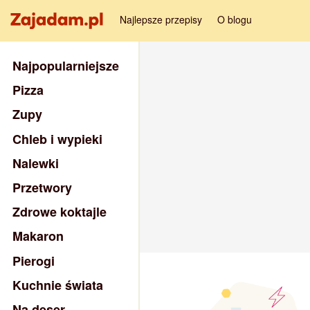
Najlepsze przepisy
O blogu
Najpopularniejsze
Pizza
Zupy
Chleb i wypieki
Nalewki
Przetwory
Zdrowe koktajle
Makaron
Pierogi
Kuchnie świata
Na deser