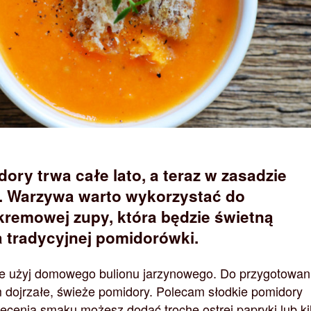
ory trwa całe lato, a teraz w zasadzie
. Warzywa warto wykorzystać do
kremowej zupy, która będzie świetną
a tradycyjnej pomidorówki.
ie użyj domowego bulionu jarzynowego. Do przygotowan
dojrzałe, świeże pomidory. Polecam słodkie pomidory
ęcenia smaku możesz dodać trochę ostrej papryki lub ki