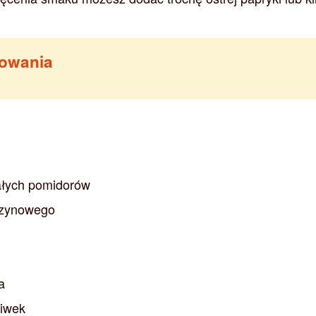
towania
załych pomidorów
arzynowego
a
liwek