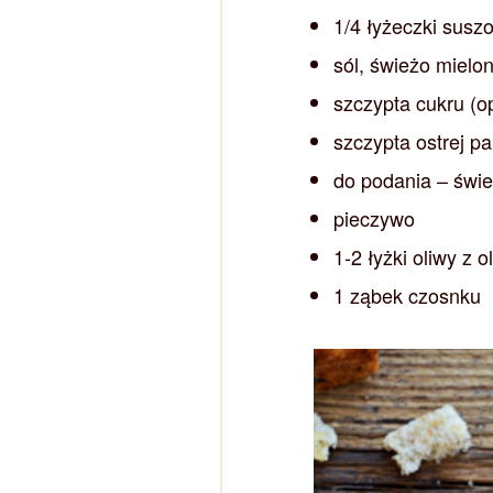
1/4 łyżeczki susz
sól, świeżo mielo
szczypta cukru (o
szczypta ostrej pa
do podania – świe
pieczywo
1-2 łyżki oliwy z o
1 ząbek czosnku