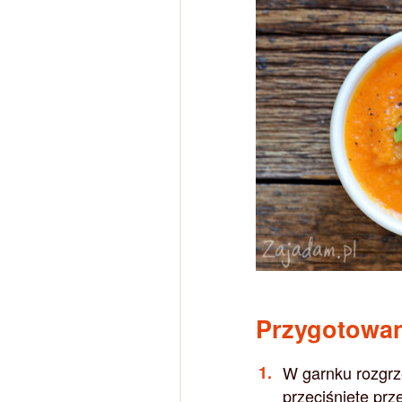
Przygotowa
W garnku rozgrze
przeciśnięte pr