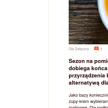
Ola Załęczny
1
Sezon na pomid
dobiega końca
przyrządzenia 
alternatywą dl
Jako bazy konieczn
zupy-krem wybieram 
malinowe. Dla podkr