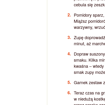
cebula się zeszkl
Pomidory sparz, 
Miąższ pomidoró
warzywny, wrzuć
Zupę doprowadź d
minut, aż march
Dopraw suszonym
smaku. Kilka min
kwaśna – wtedy 
smak zupy możesz
Garnek zestaw z
Teraz czas na gr
w niedużą kostkę
przez praskę cz