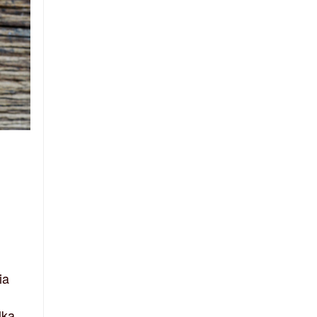
ia
lka