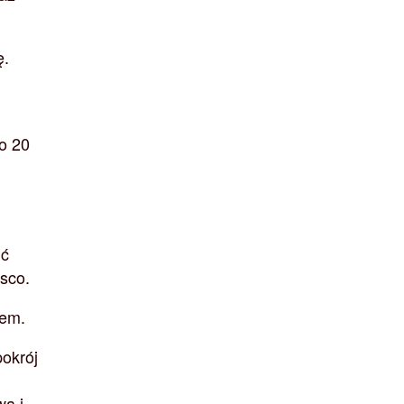
ę.
o 20
ić
asco.
rem.
pokrój
wa i