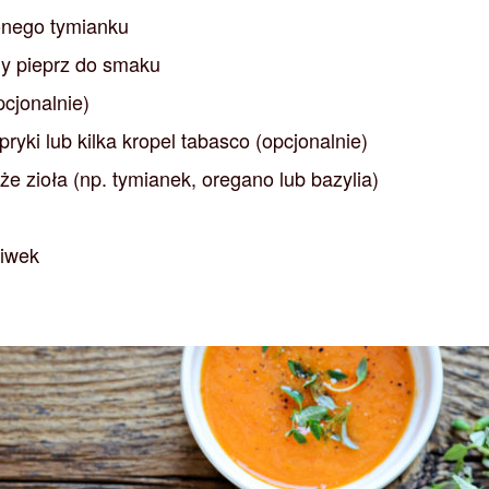
onego tymianku
ny pieprz do smaku
pcjonalnie)
pryki lub kilka kropel tabasco (opcjonalnie)
że zioła (np. tymianek, oregano lub bazylia)
liwek