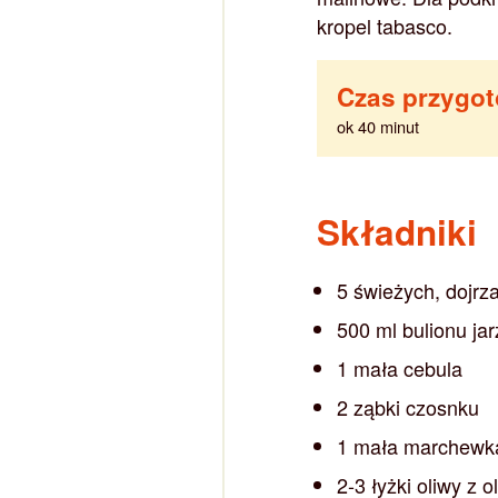
kropel tabasco.
Czas przygo
ok 40 minut
Składniki
5 świeżych, dojr
500 ml bulionu j
1 mała cebula
2 ząbki czosnku
1 mała marchewk
2-3 łyżki oliwy z o