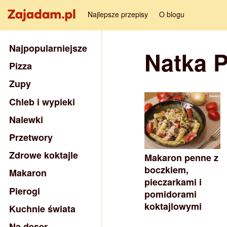
Najlepsze przepisy
O blogu
Najpopularniejsze
Natka P
Pizza
Zupy
Chleb i wypieki
Nalewki
Przetwory
Zdrowe koktajle
Makaron penne z
boczkiem,
Makaron
pieczarkami i
Pierogi
pomidorami
koktajlowymi
Kuchnie świata
Na deser