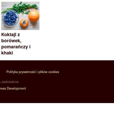
Koktajl z
borówek,
pomarańczy i
khaki
Polityka prywatności i plików cookies
a zastrzeżone
ress Development