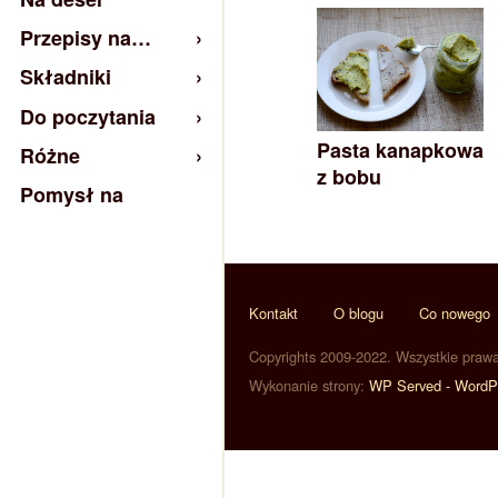
Przepisy na…
Składniki
Do poczytania
Pasta kanapkowa
Różne
z bobu
Pomysł na
Kontakt
O blogu
Co nowego
Copyrights 2009-2022. Wszystkie praw
Wykonanie strony:
WP Served - WordP