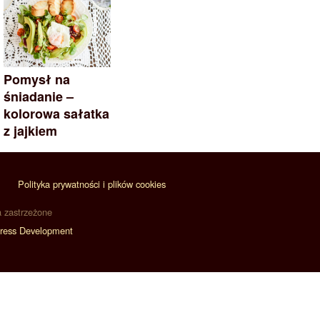
Pomysł na
śniadanie –
kolorowa sałatka
z jajkiem
Polityka prywatności i plików cookies
a zastrzeżone
ress Development