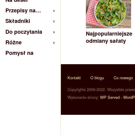
Przepisy na…
Składniki
Do poczytania
Najpopularniejsze
odmiany sałaty
Różne
Pomysł na
Kontakt
O blogu
Co nowego
Copyrights 2009-2022. Wszystkie praw
Wykonanie strony:
WP Served - WordP