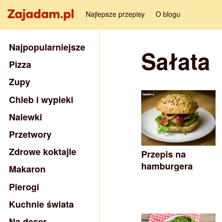
Najlepsze przepisy
O blogu
Najpopularniejsze
Sałata
Pizza
Zupy
Chleb i wypieki
Nalewki
Przetwory
Zdrowe koktajle
Przepis na
hamburgera
Makaron
Pierogi
Kuchnie świata
Na deser