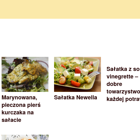
Sałatka z s
vinegrette –
dobre
towarzystwo
Marynowana,
Sałatka Newella
każdej potr
pieczona pierś
kurczaka na
sałacie