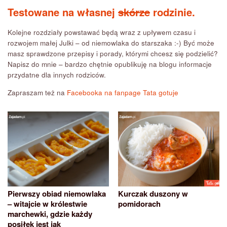
Testowane na własnej
skórze
rodzinie.
Kolejne rozdziały powstawać będą wraz z upływem czasu i
rozwojem małej Julki – od niemowlaka do starszaka :-) Być może
masz sprawdzone przepisy i porady, którymi chcesz się podzielić?
Napisz do mnie – bardzo chętnie opublikuję na blogu informacje
przydatne dla innych rodziców.
Zapraszam też na
Facebooka na fanpage Tata gotuje
Pierwszy obiad niemowlaka
Kurczak duszony w
– witajcie w królestwie
pomidorach
marchewki, gdzie każdy
posiłek jest jak