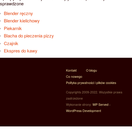
sprawdzone
Blender ręczny
Blender kielichowy
Piekarnik
Blacha do pieczenia pizzy
Czajnik
Ekspres do kawy
Kontakt
O blogu
Co nowego
Polityka prywatności i plików cookies
Copyrights 2009-2022. Wszystkie prawa
zastrzeżone
Wykonanie strony:
WP Served -
WordPress Development