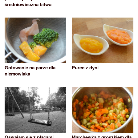
średniowieczna bitwa
Gotowanie na parze dla
Puree z dyni
niemowlaka
Oswajam się z placami
Marchewka z groszkiem dla