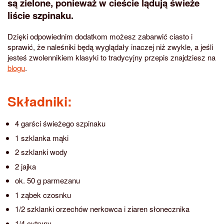
są zielone, ponieważ w cieście lądują świeże
liście szpinaku.
Dzięki odpowiednim dodatkom możesz zabarwić ciasto i
sprawić, że naleśniki będą wyglądały inaczej niż zwykle, a jeśli
jesteś zwolennikiem klasyki to tradycyjny przepis znajdziesz na
blogu
.
Składniki:
4 garści świeżego szpinaku
1 szklanka mąki
2 szklanki wody
2 jajka
ok. 50 g parmezanu
1 ząbek czosnku
1/2 szklanki orzechów nerkowca i ziaren słonecznika
1/4 cytryny