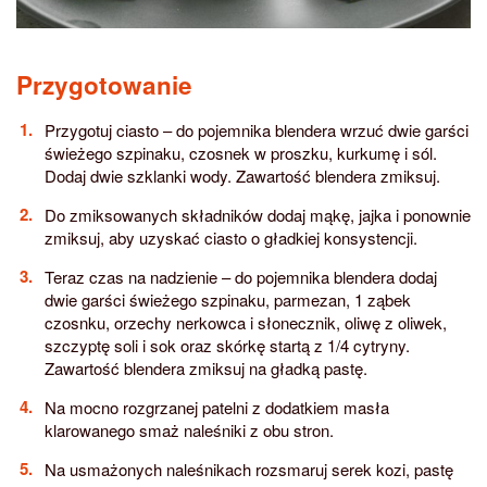
Przygotowanie
Przygotuj ciasto – do pojemnika blendera wrzuć dwie garści
świeżego szpinaku, czosnek w proszku, kurkumę i sól.
Dodaj dwie szklanki wody. Zawartość blendera zmiksuj.
Do zmiksowanych składników dodaj mąkę, jajka i ponownie
zmiksuj, aby uzyskać ciasto o gładkiej konsystencji.
Teraz czas na nadzienie – do pojemnika blendera dodaj
dwie garści świeżego szpinaku, parmezan, 1 ząbek
czosnku, orzechy nerkowca i słonecznik, oliwę z oliwek,
szczyptę soli i sok oraz skórkę startą z 1/4 cytryny.
Zawartość blendera zmiksuj na gładką pastę.
Na mocno rozgrzanej patelni z dodatkiem masła
klarowanego smaż naleśniki z obu stron.
Na usmażonych naleśnikach rozsmaruj serek kozi, pastę