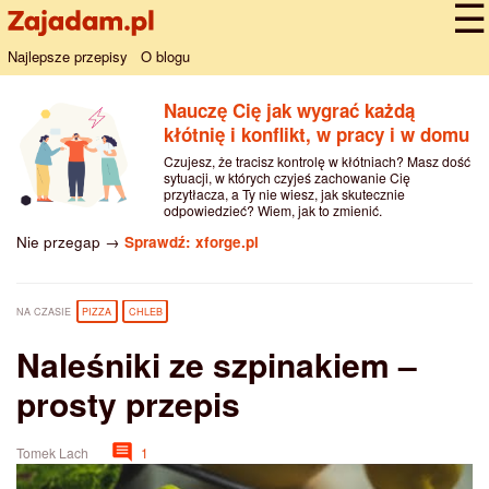
Najlepsze przepisy
O blogu
Nauczę Cię jak wygrać każdą
kłótnię i konflikt, w pracy i w domu
Czujesz, że tracisz kontrolę w kłótniach? Masz dość
sytuacji, w których czyjeś zachowanie Cię
przytłacza, a Ty nie wiesz, jak skutecznie
odpowiedzieć? Wiem, jak to zmienić.
Nie przegap →
Sprawdź: xforge.pl
NA CZASIE
PIZZA
CHLEB
Naleśniki ze szpinakiem –
prosty przepis
Tomek Lach
1