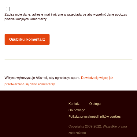
Zapisz moje dane, adres e-mail i witrynę w przeglądarce aby wypełnić dane podczas
pisania kolejnych komentarzy.
Witryna wykorzystuje Akismet, aby ograniczyć spam.
Dowiedz się więcej jak
przetwarzane są dane komentarzy
.
Kontakt
O blogu
Co nowego
Polityka prywatności i plików cookies
Copyrights 2009-2022. Wszystkie prawa
zastrzeżone