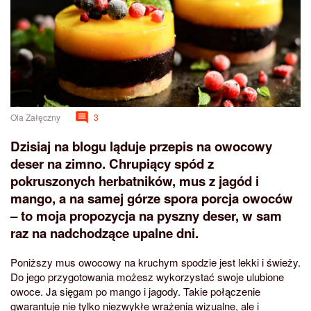
Ola Załęczny
3
Dzisiaj na blogu ląduje przepis na owocowy
deser na zimno. Chrupiący spód z
pokruszonych herbatników, mus z jagód i
mango, a na samej górze spora porcja owoców
– to moja propozycja na pyszny deser, w sam
raz na nadchodzące upalne dni.
Poniższy mus owocowy na kruchym spodzie jest lekki i świeży.
Do jego przygotowania możesz wykorzystać swoje ulubione
owoce. Ja sięgam po mango i jagody. Takie połączenie
gwarantuje nie tylko niezwykłe wrażenia wizualne, ale i