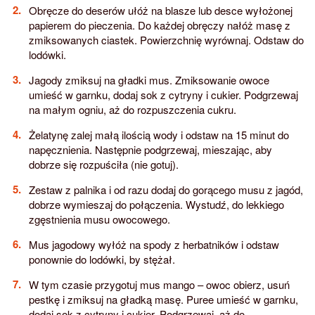
Obręcze do deserów ułóż na blasze lub desce wyłożonej
papierem do pieczenia. Do każdej obręczy nałóż masę z
zmiksowanych ciastek. Powierzchnię wyrównaj. Odstaw do
lodówki.
Jagody zmiksuj na gładki mus. Zmiksowanie owoce
umieść w garnku, dodaj sok z cytryny i cukier. Podgrzewaj
na małym ogniu, aż do rozpuszczenia cukru.
Żelatynę zalej małą ilością wody i odstaw na 15 minut do
napęcznienia. Następnie podgrzewaj, mieszając, aby
dobrze się rozpuściła (nie gotuj).
Zestaw z palnika i od razu dodaj do gorącego musu z jagód,
dobrze wymieszaj do połączenia. Wystudź, do lekkiego
zgęstnienia musu owocowego.
Mus jagodowy wyłóż na spody z herbatników i odstaw
ponownie do lodówki, by stężał.
W tym czasie przygotuj mus mango – owoc obierz, usuń
pestkę i zmiksuj na gładką masę. Puree umieść w garnku,
dodaj sok z cytryny i cukier. Podgrzewaj, aż do