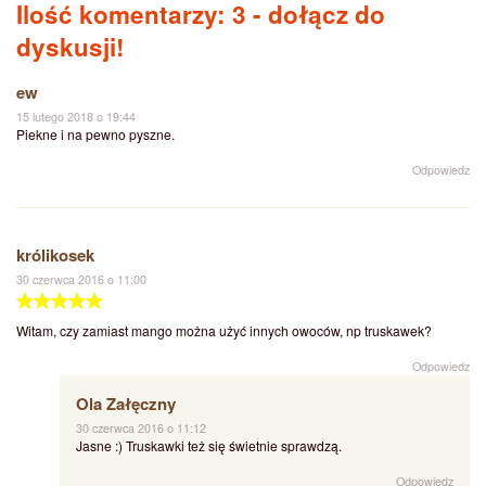
Ilość komentarzy: 3
- dołącz do
dyskusji!
ew
15 lutego 2018 o 19:44
Piekne i na pewno pyszne.
Odpowiedz
królikosek
30 czerwca 2016 o 11:00
Witam, czy zamiast mango można użyć innych owoców, np truskawek?
Odpowiedz
Ola Załęczny
30 czerwca 2016 o 11:12
Jasne :) Truskawki też się świetnie sprawdzą.
Odpowiedz