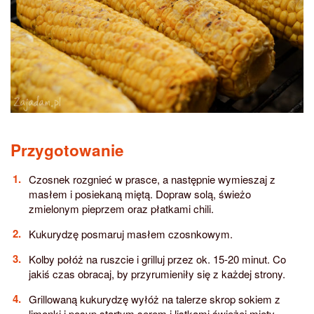
Przygotowanie
Czosnek rozgnieć w prasce, a następnie wymieszaj z
masłem i posiekaną miętą. Dopraw solą, świeżo
zmielonym pieprzem oraz płatkami chili.
Kukurydzę posmaruj masłem czosnkowym.
Kolby połóż na ruszcie i grilluj przez ok. 15-20 minut. Co
jakiś czas obracaj, by przyrumieniły się z każdej strony.
Grillowaną kukurydzę wyłóż na talerze skrop sokiem z
limonki i posyp startym serem i listkami świeżej mięty.