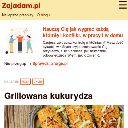
Najlepsze przepisy
O blogu
Nauczę Cię jak wygrać każdą
kłótnię i konflikt, w pracy i w domu
Czujesz, że tracisz kontrolę w kłótniach? Masz dość
sytuacji, w których czyjeś zachowanie Cię
przytłacza, a Ty nie wiesz, jak skutecznie
odpowiedzieć? Wiem, jak to zmienić.
Nie przegap →
Sprawdź: xforge.pl
NA CZASIE
PIZZA
CHLEB
Grillowana kukurydza