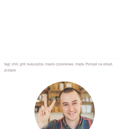
tagi:
chili
,
grill
,
kukurydza
,
masło czosnkowe
,
mięta
,
Pomysł na obiad
,
przepis