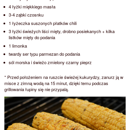
4 łyżki miękkiego masła
3-4 ząbki czosnku
1 łyżeczka suszonych płatków chili
3 łyżki świeżych liści mięty, drobno posiekanych + kilka
listków mięty do podania
1 limonka
twardy ser typu parmezan do podania
sól morska i świeżo zmielony czarny pieprz
* Przed położeniem na ruszcie świeżej kukurydzy, zanurz ją w
misce z zimną wodą na 15 minut, dzięki temu podczas
grillowania łupiny się nie przypalą.