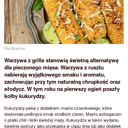
Ola Załęczny
Warzywa z grilla stanowią świetną alternatywę
dla pieczonego mięsa. Warzywa z rusztu
nabierają wyjątkowego smaku i aromatu,
zachowując przy tym naturalną chrupkość oraz
słodycz. W tym roku na pierwszy ogień poszły
kolby kukurydzy.
Kukurydzę piekę z dodatkiem masła czosnkowego, które
doskonale podkręca smak słodkich ziaren. Masło wzbogacam
o płatki chili i listki świeżej mięty. Kukurydza w takim wydaniu
świetnie posłuży jako przekąska w ciągu dnia lub jako dodatek