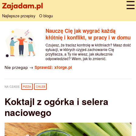
Najlepsze przepisy
O blogu
Nauczę Cię jak wygrać każdą
kłótnię i konflikt, w pracy i w domu
Czujesz, że tracisz kontrolę w kłótniach? Masz dość
sytuacji, w których czyjeś zachowanie Cię
przytłacza, a Ty nie wiesz, jak skutecznie
odpowiedzieć? Wiem, jak to zmienić.
Nie przegap →
Sprawdź: xforge.pl
NA CZASIE
PIZZA
CHLEB
Koktajl z ogórka i selera
naciowego