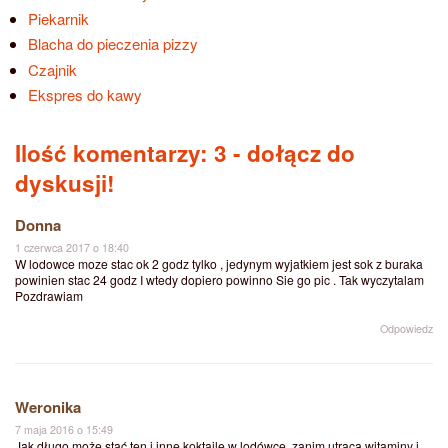
Piekarnik
Blacha do pieczenia pizzy
Czajnik
Ekspres do kawy
Ilość komentarzy: 3
- dołącz do
dyskusji!
Donna
1 czerwca 2017 o 18:40
W lodowce moze stac ok 2 godz tylko , jedynym wyjatkiem jest sok z buraka
powinien stac 24 godz I wtedy dopiero powinno Sie go pic . Tak wyczytalam
Pozdrawiam
Odpowiedz
Weronika
7 maja 2016 o 15:49
Jak długo może stać ten i inne koktajle w lodówce, zanim utracą witaminy i