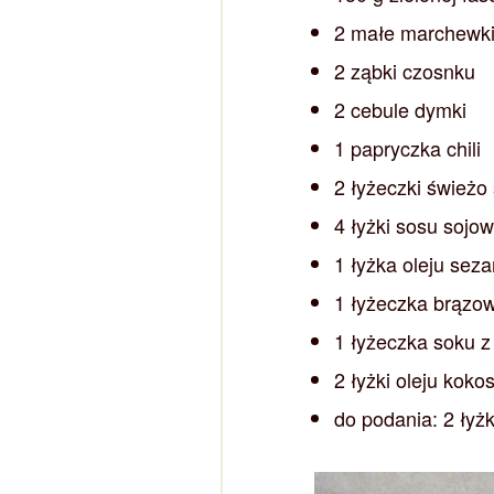
2 małe marchewk
2 ząbki czosnku
2 cebule dymki
1 papryczka chili
2 łyżeczki świeżo 
4 łyżki sosu sojo
1 łyżka oleju se
1 łyżeczka brązo
1 łyżeczka soku z
2 łyżki oleju kok
do podania: 2 łyżk