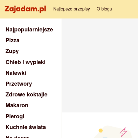
Najlepsze przepisy
O blogu
Najpopularniejsze
Pizza
Zupy
Chleb i wypieki
Nalewki
Przetwory
Zdrowe koktajle
Makaron
Pierogi
Kuchnie świata
Na deser