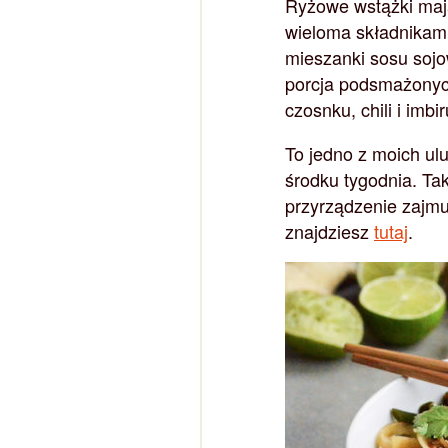
Ryżowe wstążki mają
wieloma składnikam
mieszanki sosu sojo
porcja podsmażonych
czosnku, chili i imbir
To jedno z moich ul
środku tygodnia. Tak
przyrządzenie zajmu
znajdziesz
tutaj
.