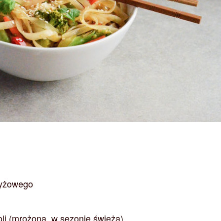
ryżowego
soli (mrożona, w sezonie świeża)