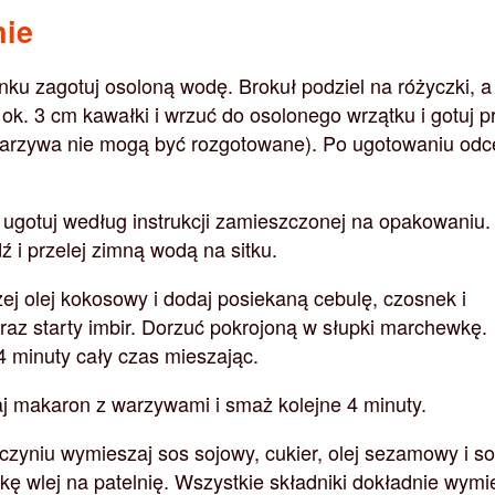
nie
ku zagotuj osoloną wodę. Brokuł podziel na różyczki, a
a ok. 3 cm kawałki i wrzuć do osolonego wrzątku i gotuj p
warzywa nie mogą być rozgotowane). Po ugotowaniu odc
ugotuj według instrukcji zamieszczonej na opakowaniu.
 i przelej zimną wodą na sitku.
zej olej kokosowy i dodaj posiekaną cebulę, czosnek i
oraz starty imbir. Dorzuć pokrojoną w słupki marchewkę.
4 minuty cały czas mieszając.
aj makaron z warzywami i smaż kolejne 4 minuty.
zyniu wymieszaj sos sojowy, cukier, olej sezamowy i so
kę wlej na patelnię. Wszystkie składniki dokładnie wymi