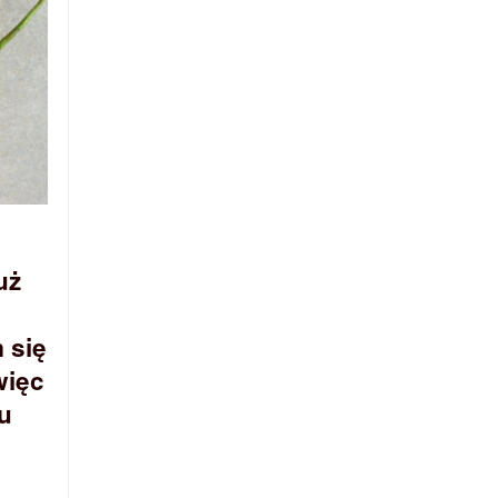
uż
 się
więc
u