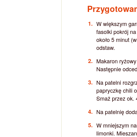
Przygotowa
W większym garn
fasolki pokrój n
około 5 minut (
odstaw.
Makaron ryżowy 
Następnie odcedź
Na patelni rozgr
papryczkę chili 
Smaż przez ok. 
Na patelnię dod
W mniejszym nac
limonki. Mieszan