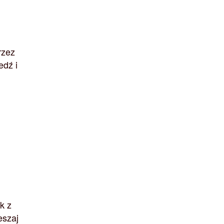
rzez
edź i
k z
eszaj