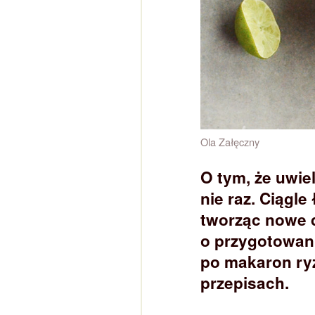
Ola Załęczny
O tym, że uwi
nie raz. Ciągle
tworząc nowe 
o przygotowani
po makaron ryż
przepisach.