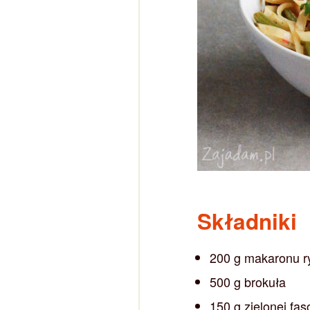
Składniki
200 g makaronu 
500 g brokuła
150 g zielonej fa