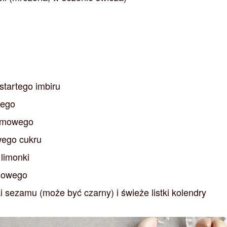
i
startego imbiru
wego
zamowego
wego cukru
 limonki
osowego
i sezamu (może być czarny) i świeże listki kolendry