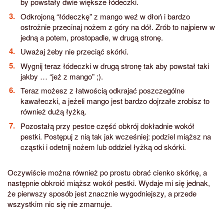
by powstały dwie większe łódeczki.
Odkrojoną “łódeczkę” z mango weź w dłoń i bardzo
ostrożnie przecinaj nożem z góry na dół. Zrób to najpierw w
jedną a potem, prostopadle, w drugą stronę.
Uważaj żeby nie przeciąć skórki.
Wygnij teraz łódeczki w drugą stronę tak aby powstał taki
jakby … “jeż z mango” ;).
Teraz możesz z łatwością odkrajać poszczególne
kawałeczki, a jeżeli mango jest bardzo dojrzałe zrobisz to
również dużą łyżką.
Pozostałą przy pestce część obkrój dokładnie wokół
pestki. Postępuj z nią tak jak wcześniej: podziel miąższ na
cząstki i odetnij nożem lub oddziel łyżką od skórki.
Oczywiście można również po prostu obrać cienko skórkę, a
następnie obkroić miąższ wokół pestki. Wydaje mi się jednak,
że pierwszy sposób jest znacznie wygodniejszy, a przede
wszystkim nic się nie zmarnuje.