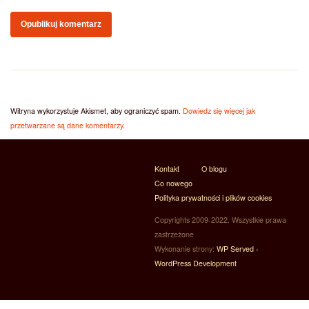
Witryna wykorzystuje Akismet, aby ograniczyć spam.
Dowiedz się więcej jak
przetwarzane są dane komentarzy
.
Kontakt
O blogu
Co nowego
Polityka prywatności i plików cookies
Copyrights 2009-2022. Wszystkie prawa
zastrzeżone
Wykonanie strony:
WP Served -
WordPress Development