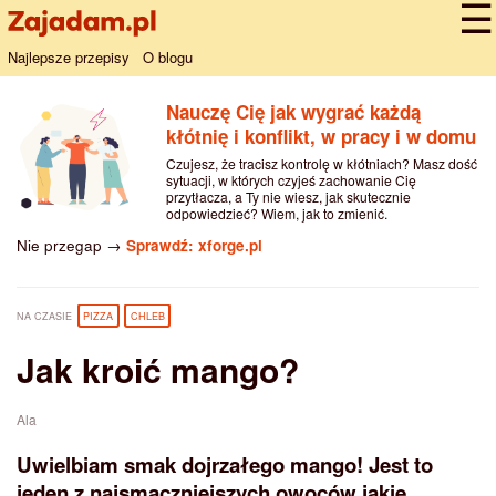
Najlepsze przepisy
O blogu
Nauczę Cię jak wygrać każdą
kłótnię i konflikt, w pracy i w domu
Czujesz, że tracisz kontrolę w kłótniach? Masz dość
sytuacji, w których czyjeś zachowanie Cię
przytłacza, a Ty nie wiesz, jak skutecznie
odpowiedzieć? Wiem, jak to zmienić.
Nie przegap →
Sprawdź: xforge.pl
NA CZASIE
PIZZA
CHLEB
Jak kroić mango?
Ala
Uwielbiam smak dojrzałego mango! Jest to
jeden z najsmaczniejszych owoców jakie