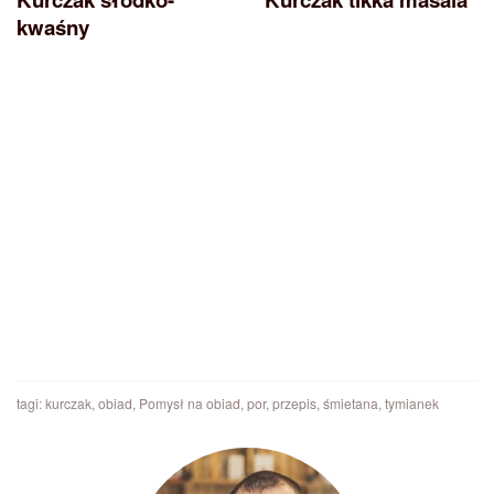
kwaśny
tagi:
kurczak
,
obiad
,
Pomysł na obiad
,
por
,
przepis
,
śmietana
,
tymianek