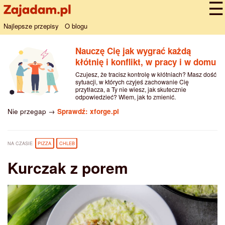
Najlepsze przepisy
O blogu
Nauczę Cię jak wygrać każdą
kłótnię i konflikt, w pracy i w domu
Czujesz, że tracisz kontrolę w kłótniach? Masz dość
sytuacji, w których czyjeś zachowanie Cię
przytłacza, a Ty nie wiesz, jak skutecznie
odpowiedzieć? Wiem, jak to zmienić.
Nie przegap →
Sprawdź: xforge.pl
NA CZASIE
PIZZA
CHLEB
Kurczak z porem