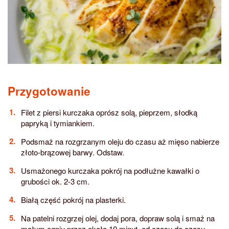
Przygotowanie
Filet z piersi kurczaka oprósz solą, pieprzem, słodką
papryką i tymiankiem.
Podsmaż na rozgrzanym oleju do czasu aż mięso nabierze
złoto-brązowej barwy. Odstaw.
Usmażonego kurczaka pokrój na podłużne kawałki o
grubości ok. 2-3 cm.
Białą część pokrój na plasterki.
Na patelni rozgrzej olej, dodaj pora, dopraw solą i smaż na
małym ogniu przez około 10 minut, od czasu do czasu