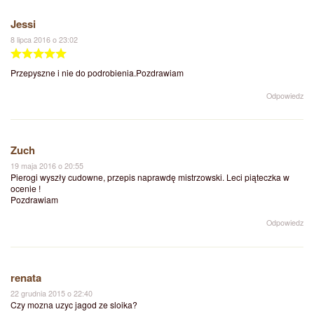
Jessi
8 lipca 2016 o 23:02
Przepyszne i nie do podrobienia.Pozdrawiam
Odpowiedz
Zuch
19 maja 2016 o 20:55
Pierogi wyszły cudowne, przepis naprawdę mistrzowski. Leci piąteczka w
ocenie !
Pozdrawiam
Odpowiedz
renata
22 grudnia 2015 o 22:40
Czy mozna uzyc jagod ze sloika?