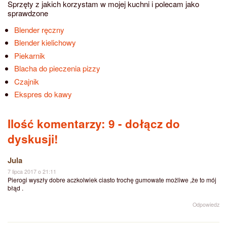
Sprzęty z jakich korzystam w mojej kuchni i polecam jako
sprawdzone
Blender ręczny
Blender kielichowy
Piekarnik
Blacha do pieczenia pizzy
Czajnik
Ekspres do kawy
Ilość komentarzy: 9
- dołącz do
dyskusji!
Jula
7 lipca 2017 o 21:11
Pierogi wyszły dobre aczkolwiek ciasto trochę gumowate możliwe ,że to mój
błąd .
Odpowiedz