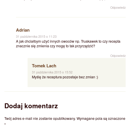
Odpowiedz
Adrian
31 października 2015 o 11:23
A jak chciałbym użyć innych owoców np. Truskawek to czy recepta
znacznie się zmienia czy mogę to tak przyrządzić?
Odpowiedz
Tomek Lach
31 października 2015 o 15:52
Myślę że receptura pozostaje bez zmian :)
Dodaj komentarz
Twój adres e-mail nie zostanie opublikowany.
Wymagane pola są oznaczone
*