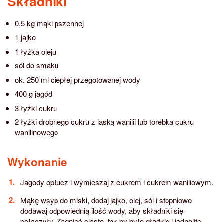
Składniki
0,5 kg mąki pszennej
1 jajko
1 łyżka oleju
sól do smaku
ok. 250 ml ciepłej przegotowanej wody
400 g jagód
3 łyżki cukru
2 łyżki drobnego cukru z laską wanilii lub torebka cukru
wanilinowego
Wykonanie
Jagody opłucz i wymieszaj z cukrem i cukrem waniliowym.
Mąkę wsyp do miski, dodaj jajko, olej, sól i stopniowo
dodawaj odpowiednią ilość wody, aby składniki się
połączyły. Zagnieć ciasto, tak by było gładkie i jednolite.