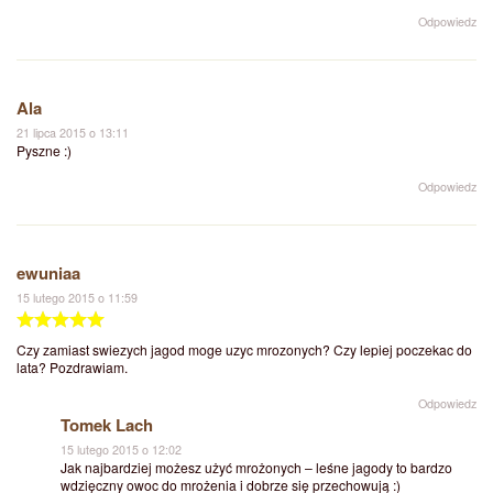
Odpowiedz
Ala
21 lipca 2015 o 13:11
Pyszne :)
Odpowiedz
ewuniaa
15 lutego 2015 o 11:59
Czy zamiast swiezych jagod moge uzyc mrozonych? Czy lepiej poczekac do
lata? Pozdrawiam.
Odpowiedz
Tomek Lach
15 lutego 2015 o 12:02
Jak najbardziej możesz użyć mrożonych – leśne jagody to bardzo
wdzięczny owoc do mrożenia i dobrze się przechowują :)