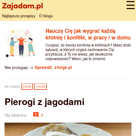
Najlepsze przepisy
O blogu
Nauczę Cię jak wygrać każdą
kłótnię i konflikt, w pracy i w domu
Czujesz, że tracisz kontrolę w kłótniach? Masz dość
sytuacji, w których czyjeś zachowanie Cię
przytłacza, a Ty nie wiesz, jak skutecznie
odpowiedzieć? Wiem, jak to zmienić.
Nie przegap →
Sprawdź: xforge.pl
NA CZASIE
PIZZA
CHLEB
Pierogi z jagodami
Ola Załęczny
9