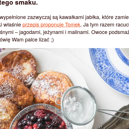
tego smaku.
 wypełnione zazwyczaj są kawałkami jabłka, które zamie
ki właśnie
przepis proponuje Tomek
. Ja tym razem racu
eśnymi – jagodami, jeżynami i malinami. Owoce podsma
wię Wam palce lizać ;)