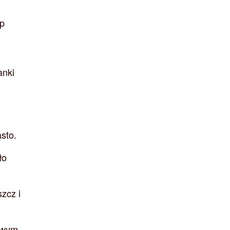
op
anki
asto.
ło
szcz i
owym,