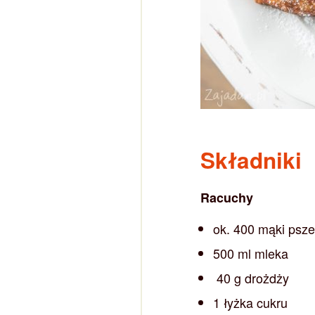
Składniki
Racuchy
ok. 400 mąki psze
500 ml mleka
40 g drożdży
1 łyżka cukru