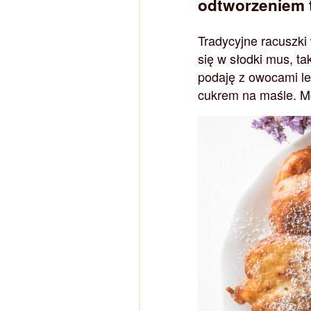
odtworzeniem 
Tradycyjne racuszki
się w słodki mus, ta
podaję z owocami l
cukrem na maśle. Mó