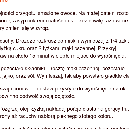
ejności przygotuj smażone owoce. Na małej patelni rozt
oce, zasyp cukrem i całość duś przez chwilę, aż owoce
ry zmieni się w syrop.
cuchy. Drożdże rozkrusz do miski i wymieszaj z 1/4 szkl
łyżką cukru oraz 2 łyżkami mąki pszennej. Przykryj
taw na około 15 minut w ciepłe miejsce do wyrośnięcia.
pozostałe składniki – resztę mąki pszennej, pozostałe
 jajko, oraz sól. Wymieszaj, tak aby powstało gładkie ci
zaj i ponownie odstaw przykryte do wyrośnięcia na oko
 powinno podwoić swoją objętość.
rozgrzej olej. Łyżką nakładaj porcje ciasta na gorący tłu
rony aż racuchy nabiorą pięknego złotego koloru.
cuchy umieść na talerzu wyłożonym ręcznikiem papier