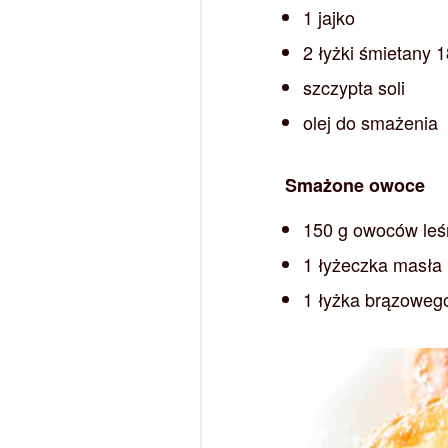
1 jajko
2 łyżki śmietany 
szczypta soli
olej do smażenia
Smażone owoce
150 g owoców leśn
1 łyżeczka masła
1 łyżka brązoweg