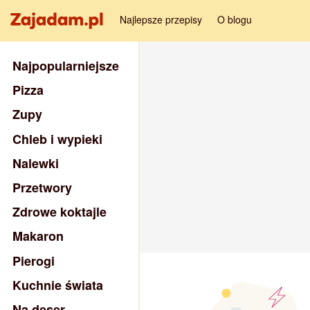
Najlepsze przepisy
O blogu
Najpopularniejsze
Pizza
Zupy
Chleb i wypieki
Nalewki
Przetwory
Zdrowe koktajle
Makaron
Pierogi
Kuchnie świata
Na deser