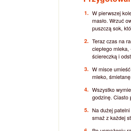
W pierwszej kol
masło. Wrzuć ow
puszczą sok, któ
Teraz czas na ra
ciepłego mleka, 
ściereczką i ods
W misce umieść 
mleko, śmietanę,
Wszystko wymies
godzinę. Ciasto
Na dużej patelni 
smaż z każdej st
Po usmażeniu ra