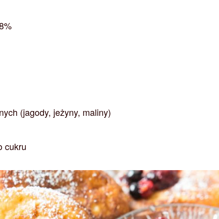
18%
ych (jagody, jeżyny, maliny)
o cukru