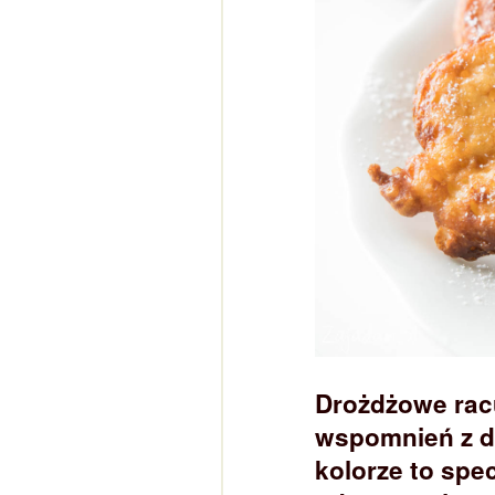
Drożdżowe racu
wspomnień z dz
kolorze to spe