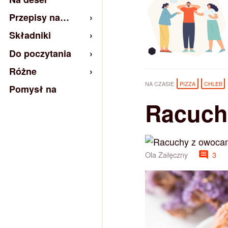
Przepisy na…
Składniki
Do poczytania
Różne
NA CZASIE
PIZZA
CHLEB
Pomysł na
Racuch
Ola Załęczny
3