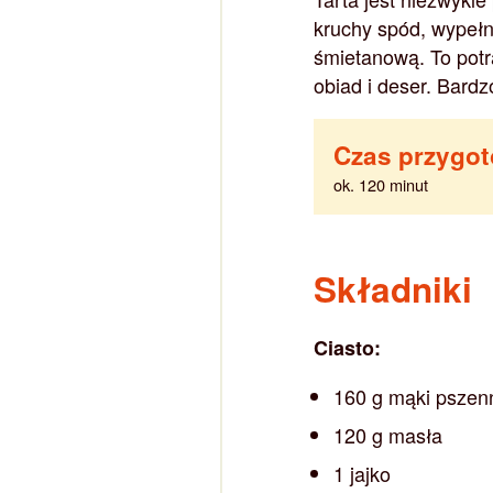
kruchy spód, wypełn
śmietanową. To pot
obiad i deser. Bard
Czas przygo
ok. 120 minut
Składniki
Ciasto:
160 g mąki pszen
120 g masła
1 jajko