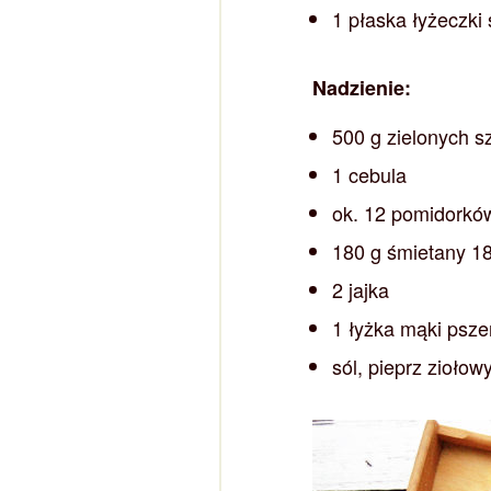
1 płaska łyżeczki 
Nadzienie:
500 g zielonych 
1 cebula
ok. 12 pomidorkó
180 g śmietany 1
2 jajka
1 łyżka mąki psze
sól, pieprz ziołow