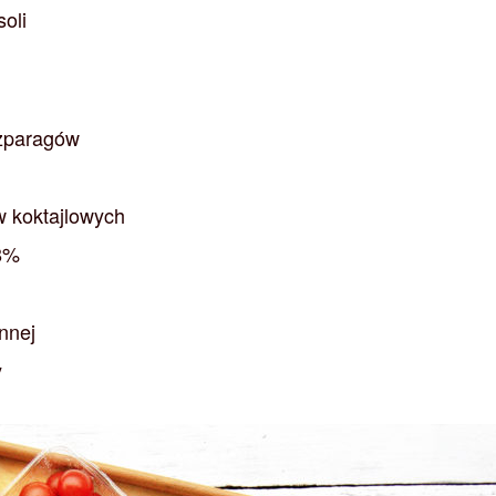
soli
szparagów
w koktajlowych
8%
nnej
y