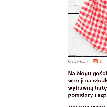
Ola Załęczny
2
Na blogu gości
wersji na słod
wytrawną tartę
pomidory i szp
Tarta jest niezwykl