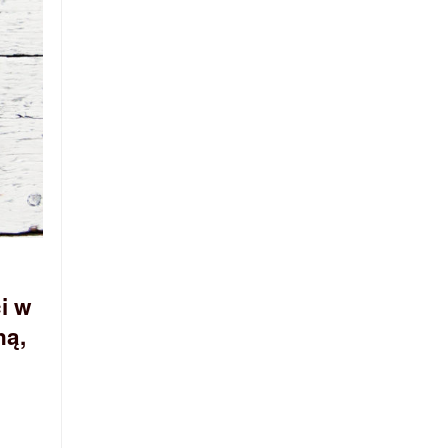
i w
ną,