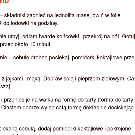
 – składniki zagnieć na jednolitą masę, owiń w folię
ż do lodówki na godzinę.
ie umyj, odłam twarde końcówki i przekrój na pół. Gotu
przez około 10 minut.
nie – cebulę drobno posiekaj, pomidorki koktajlowe prze
 z jajkami i mąką. Dopraw solą i pieprzem ziołowym. Ca
szaj.
 i przenieś je na wałku na formę do tarty (forma do tarty
. Ciastem dobrze wylep całą formę dokładnie dociskając
iekaną cebulą, dodaj pomidorki koktajlowe i pokrojone