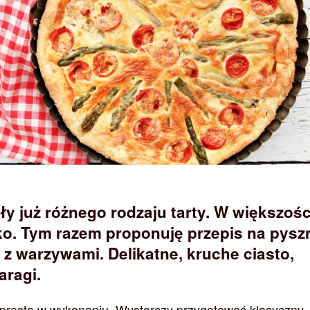
ły już różnego rodzaju tarty. W większośc
ko. Tym razem proponuję przepis na pysz
 z warzywami. Delikatne, kruche ciasto,
aragi.
e prosta w wykonaniu. Wystarczy przygotować klasyczny