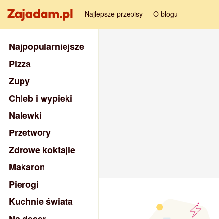
Najlepsze przepisy
O blogu
Najpopularniejsze
Pizza
Zupy
Chleb i wypieki
Nalewki
Przetwory
Zdrowe koktajle
Makaron
Pierogi
Kuchnie świata
Na deser