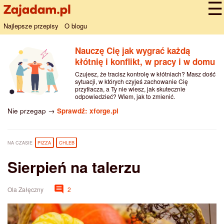
Najlepsze przepisy
O blogu
Nauczę Cię jak wygrać każdą
kłótnię i konflikt, w pracy i w domu
Czujesz, że tracisz kontrolę w kłótniach? Masz dość
sytuacji, w których czyjeś zachowanie Cię
przytłacza, a Ty nie wiesz, jak skutecznie
odpowiedzieć? Wiem, jak to zmienić.
Nie przegap →
Sprawdź: xforge.pl
NA CZASIE
PIZZA
CHLEB
Sierpień na talerzu
Ola Załęczny
2