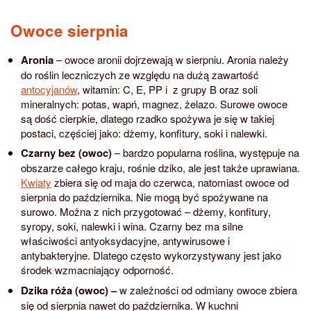
Owoce sierpnia
Aronia
– owoce aronii dojrzewają w sierpniu. Aronia należy
do roślin leczniczych ze względu na dużą zawartość
antocyjanów
, witamin: C, E, PP i z grupy B oraz soli
mineralnych: potas, wapń, magnez, żelazo. Surowe owoce
są dość cierpkie, dlatego rzadko spożywa je się w takiej
postaci, częściej jako: dżemy, konfitury, soki i nalewki.
Czarny bez (owoc)
– bardzo popularna roślina, występuje na
obszarze całego kraju, rośnie dziko, ale jest także uprawiana.
Kwiaty
zbiera się od maja do czerwca, natomiast owoce od
sierpnia do października. Nie mogą być spożywane na
surowo. Można z nich przygotować – dżemy, konfitury,
syropy, soki, nalewki i wina. Czarny bez ma silne
właściwości antyoksydacyjne, antywirusowe i
antybakteryjne. Dlatego często wykorzystywany jest jako
środek wzmacniający odporność.
Dzika róża (owoc) –
w zależności od odmiany owoce zbiera
się od sierpnia nawet do października. W kuchni