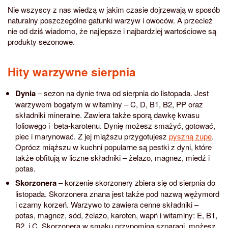
Nie wszyscy z nas wiedzą w jakim czasie dojrzewają w sposób
naturalny poszczególne gatunki warzyw i owoców. A przecież
nie od dziś wiadomo, że najlepsze i najbardziej wartościowe są
produkty sezonowe.
Hity warzywne sierpnia
Dynia
– sezon na dynie trwa od sierpnia do listopada. Jest
warzywem bogatym w witaminy – C, D, B1, B2, PP oraz
składniki mineralne. Zawiera także sporą dawkę kwasu
foliowego i beta-karotenu. Dynię możesz smażyć, gotować,
piec i marynować. Z jej miąższu przygotujesz
pyszną zupę
.
Oprócz miąższu w kuchni popularne są pestki z dyni, które
także obfitują w liczne składniki – żelazo, magnez, miedź i
potas.
Skorzonera
– korzenie skorzonery zbiera się od sierpnia do
listopada. Skorzonera znana jest także pod nazwą wężymord
i czarny korzeń. Warzywo to zawiera cenne składniki –
potas, magnez, sód, żelazo, karoten, wapń i witaminy: E, B1,
B2, i C. Skorzonera w smaku przypomina szparagi, możesz