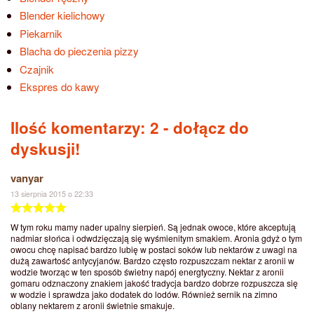
Blender kielichowy
Piekarnik
Blacha do pieczenia pizzy
Czajnik
Ekspres do kawy
Ilość komentarzy: 2
- dołącz do
dyskusji!
vanyar
13 sierpnia 2015 o 22:33
W tym roku mamy nader upalny sierpień. Są jednak owoce, które akceptują
nadmiar słońca i odwdzięczają się wyśmienitym smakiem. Aronia gdyż o tym
owocu chcę napisać bardzo lubię w postaci soków lub nektarów z uwagi na
dużą zawartość antycyjanów. Bardzo często rozpuszczam nektar z aronii w
wodzie tworząc w ten sposób świetny napój energtyczny. Nektar z aronii
gomaru odznaczony znakiem jakość tradycja bardzo dobrze rozpuszcza się
w wodzie i sprawdza jako dodatek do lodów. Również sernik na zimno
oblany nektarem z aronii świetnie smakuje.