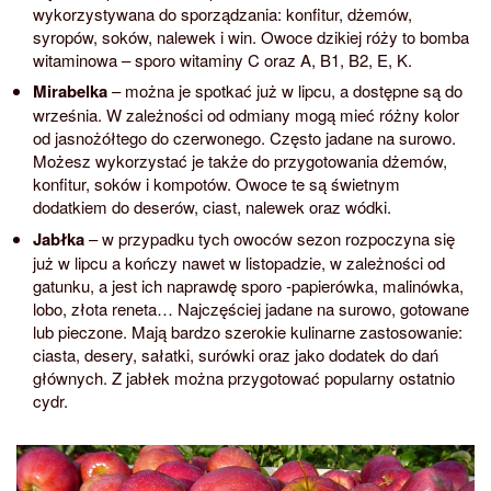
wykorzystywana do sporządzania: konfitur, dżemów,
syropów, soków, nalewek i win. Owoce dzikiej róży to bomba
witaminowa – sporo witaminy C oraz A, B1, B2, E, K.
Mirabelka
– można je spotkać już w lipcu, a dostępne są do
września. W zależności od odmiany mogą mieć różny kolor
od jasnożółtego do czerwonego. Często jadane na surowo.
Możesz wykorzystać je także do przygotowania dżemów,
konfitur, soków i kompotów. Owoce te są świetnym
dodatkiem do deserów, ciast, nalewek oraz wódki.
Jabłka
– w przypadku tych owoców sezon rozpoczyna się
już w lipcu a kończy nawet w listopadzie, w zależności od
gatunku, a jest ich naprawdę sporo -papierówka, malinówka,
lobo, złota reneta… Najczęściej jadane na surowo, gotowane
lub pieczone. Mają bardzo szerokie kulinarne zastosowanie:
ciasta, desery, sałatki, surówki oraz jako dodatek do dań
głównych. Z jabłek można przygotować popularny ostatnio
cydr.