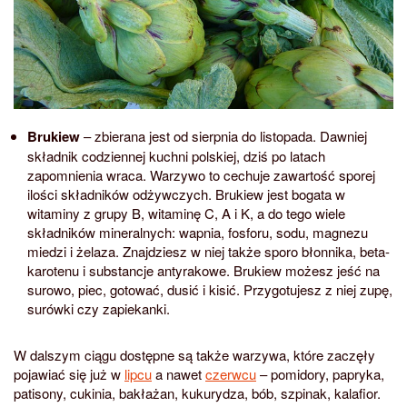
Brukiew
– zbierana jest od sierpnia do listopada. Dawniej
składnik codziennej kuchni polskiej, dziś po latach
zapomnienia wraca. Warzywo to cechuje zawartość sporej
ilości składników odżywczych. Brukiew jest bogata w
witaminy z grupy B, witaminę C, A i K, a do tego wiele
składników mineralnych: wapnia, fosforu, sodu, magnezu
miedzi i żelaza. Znajdziesz w niej także sporo błonnika, beta-
karotenu i substancje antyrakowe. Brukiew możesz jeść na
surowo, piec, gotować, dusić i kisić. Przygotujesz z niej zupę,
surówki czy zapiekanki.
W dalszym ciągu dostępne są także warzywa, które zaczęły
pojawiać się już w
lipcu
a nawet
czerwcu
– pomidory, papryka,
patisony, cukinia, bakłażan, kukurydza, bób, szpinak, kalafior.