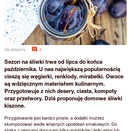
Ola Załęczny
4
Sezon na śliwki trwa od lipca do końca
października. U nas największą popularnością
cieszą się węgierki, renklody, mirabelki. Owoce
są wdzięcznym materiałem kulinarnym.
Przygotowuje z nich desery, ciasta, kompoty
oraz przetwory. Dziś proponuję domowe śliwki
kiszone.
Przygotowanie jest bardzo proste, a dodatki możesz
skomponować wedle własnych upodobań smakowych. Do
słoika z owocami dorzucam kilka goździków i listki wiśni lub