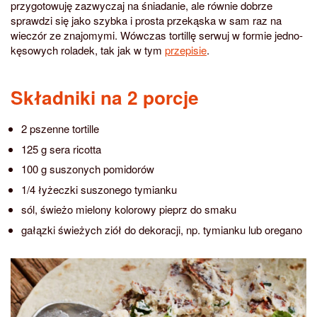
przygotowuję zazwyczaj na śniadanie, ale równie dobrze
sprawdzi się jako szybka i prosta przekąska w sam raz na
wieczór ze znajomymi. Wówczas tortillę serwuj w formie jedno-
kęsowych roladek, tak jak w tym
przepisie
.
Składniki na 2 porcje
2 pszenne tortille
125 g sera ricotta
100 g suszonych pomidorów
1/4 łyżeczki suszonego tymianku
sól, świeżo mielony kolorowy pieprz do smaku
gałązki świeżych ziół do dekoracji, np. tymianku lub oregano