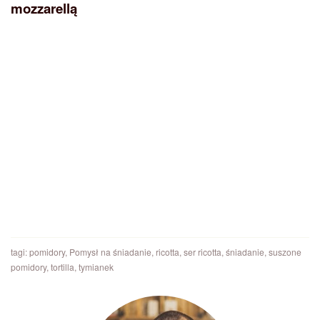
mozzarellą
tagi:
pomidory
,
Pomysł na śniadanie
,
ricotta
,
ser ricotta
,
śniadanie
,
suszone
pomidory
,
tortilla
,
tymianek