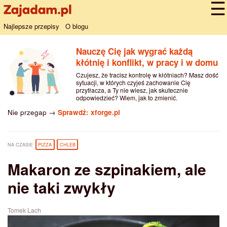
Najlepsze przepisy
O blogu
Nauczę Cię jak wygrać każdą
kłótnię i konflikt, w pracy i w domu
Czujesz, że tracisz kontrolę w kłótniach? Masz dość
sytuacji, w których czyjeś zachowanie Cię
przytłacza, a Ty nie wiesz, jak skutecznie
odpowiedzieć? Wiem, jak to zmienić.
Nie przegap →
Sprawdź: xforge.pl
NA CZASIE
PIZZA
CHLEB
Makaron ze szpinakiem, ale
nie taki zwykły
Tomek Lach