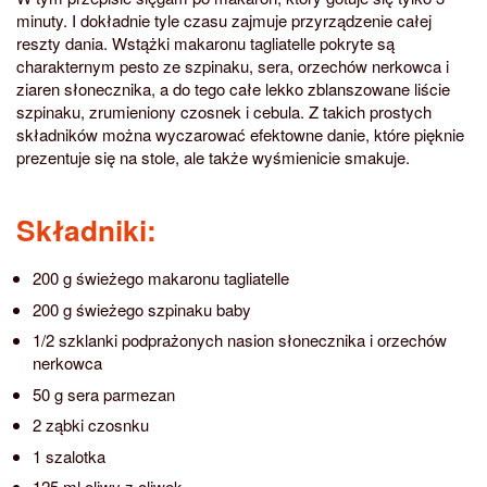
minuty. I dokładnie tyle czasu zajmuje przyrządzenie całej
reszty dania. Wstążki makaronu tagliatelle pokryte są
charakternym pesto ze szpinaku, sera, orzechów nerkowca i
ziaren słonecznika, a do tego całe lekko zblanszowane liście
szpinaku, zrumieniony czosnek i cebula. Z takich prostych
składników można wyczarować efektowne danie, które pięknie
prezentuje się na stole, ale także wyśmienicie smakuje.
Składniki:
200 g świeżego makaronu tagliatelle
200 g świeżego szpinaku baby
1/2 szklanki podprażonych nasion słonecznika i orzechów
nerkowca
50 g sera parmezan
2 ząbki czosnku
1 szalotka
125 ml oliwy z oliwek