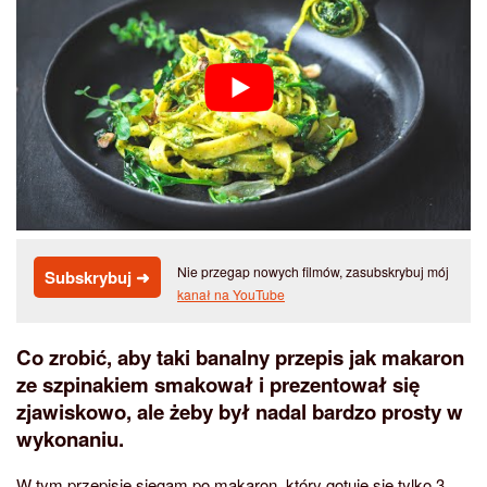
Nie przegap nowych filmów, zasubskrybuj mój
Subskrybuj ➜
kanał na YouTube
Co zrobić, aby taki banalny przepis jak makaron
ze szpinakiem smakował i prezentował się
zjawiskowo, ale żeby był nadal bardzo prosty w
wykonaniu.
W tym przepisie sięgam po makaron, który gotuje się tylko 3