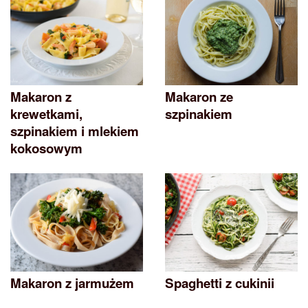
Makaron z
Makaron ze
krewetkami,
szpinakiem
szpinakiem i mlekiem
kokosowym
Makaron z jarmużem
Spaghetti z cukinii