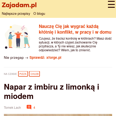
Najlepsze przepisy
O blogu
Nauczę Cię jak wygrać każdą
kłótnię i konflikt, w pracy i w domu
Czujesz, że tracisz kontrolę w kłótniach? Masz dość
sytuacji, w których czyjeś zachowanie Cię
przytłacza, a Ty nie wiesz, jak skutecznie
odpowiedzieć? Wiem, jak to zmienić.
Nie przegap →
Sprawdź: xforge.pl
NA CZASIE
PIZZA
CHLEB
Napar z imbiru z limonką i
miodem
Tomek Lach
4