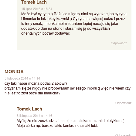
Tomek Lach
15 lipca 2016 o 15:34
Może być cytryna :) Różnice między nimi są wyraźne, bo cytryna
i limonka to tak jakby kuzynki ;) Cytryna ma więcej cukru i przez
to inny smak, limonka moim zdaniem lepiej nadaje się jako
dodatek do dań na słono i staram się ją do wszystkich
orientalnych potraw dodawać
Odpowiedz
MONIQA
5 listopada 2014 o 14:14
czy taki napar można podać 2latkowi?
przyznam się ze nigdy nie próbowałam świeżego imbiru :| więc nie wiem czy
nie jest to zbyt ostre dla malucha?
Odpowiedz
Tomek Lach
6 listopada 2014 o 14:46
Myślę że nie zaszkodzi, ale nie jestem lekarzem ani dietetykiem ;)
Moja córka np. bardzo takie konkretne smaki lubi.
Odpowiedz