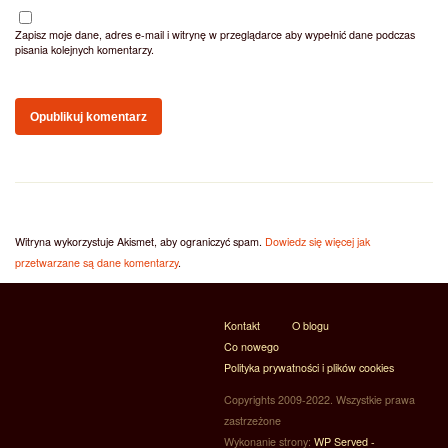
Zapisz moje dane, adres e-mail i witrynę w przeglądarce aby wypełnić dane podczas
pisania kolejnych komentarzy.
Witryna wykorzystuje Akismet, aby ograniczyć spam.
Dowiedz się więcej jak
przetwarzane są dane komentarzy
.
Kontakt
O blogu
Co nowego
Polityka prywatności i plików cookies
Copyrights 2009-2022. Wszystkie prawa
zastrzeżone
Wykonanie strony:
WP Served -