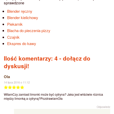
sprawdzone
Blender ręczny
Blender kielichowy
Piekarnik
Blacha do pieczenia pizzy
Czajnik
Ekspres do kawy
Ilość komentarzy: 4
- dołącz do
dyskusji!
Ola
14 lipca 2016 o 11:12
WitamCzy zamiast limonki może być cytryna? Jaka jest włściwie róznica
między limonką a cytryną?PozdrawiamOla
Odpowiedz