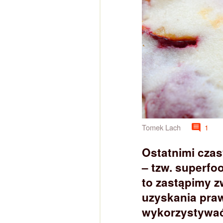
Tomek Lach
1
Ostatnimi cza
– tzw. superfo
to zastąpimy 
uzyskania pra
wykorzystywać 