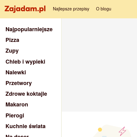
Najlepsze przepisy
O blogu
Najpopularniejsze
Pizza
Zupy
Chleb i wypieki
Nalewki
Przetwory
Zdrowe koktajle
Makaron
Pierogi
Kuchnie świata
Na deser