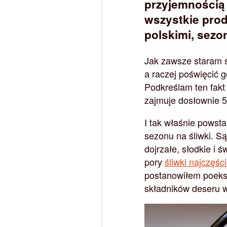
przyjemnością
wszystkie prod
polskimi, sez
Jak zawsze staram s
a raczej poświęcić 
Podkreślam ten fakt
zajmuje dosłownie 5 
I tak właśnie powsta
sezonu na śliwki. S
dojrzałe, słodkie i 
pory
śliwki najczęś
postanowiłem poeks
składników deseru w