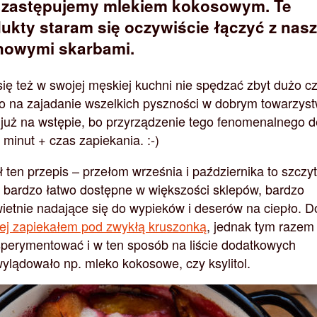
 zastępujemy mlekiem kokosowym. Te
ukty staram się oczywiście łączyć z nas
onowymi skarbami.
ię też w swojej męskiej kuchni nie spędzać zbyt dużo c
go na zajadanie wszelkich pyszności w dobrym towarzyst
 już na wstępie, bo przyrządzenie tego fenomenalnego 
minut + czas zapiekania. :-)
ł ten przepis – przełom września i października to szczyt
ą bardzo łatwo dostępne w większości sklepów, bardzo
świetnie nadające się do wypieków i deserów na ciepło. Do
ciej zapiekałem pod zwykłą kruszonką
, jednak tym razem
perymentować i w ten sposób na liście dodatkowych
ylądowało np. mleko kokosowe, czy ksylitol.