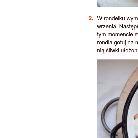
W rondelku wymi
wrzenia. Następ
tym momencie mo
rondla gotuj na 
nią śliwki ułożo