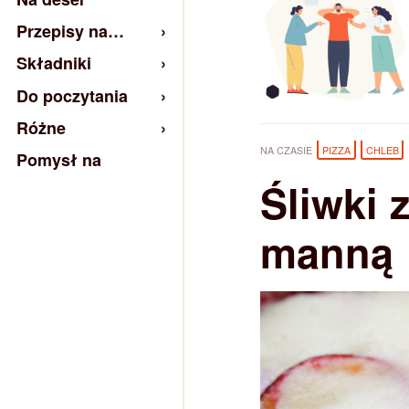
Przepisy na…
Składniki
Do poczytania
Różne
NA CZASIE
PIZZA
CHLEB
Pomysł na
Śliwki 
manną