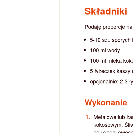
Składniki
Podaję proporcje na
5-10 szt. sporych 
100 ml wody
100 ml mleka ko
5 łyżeczek kaszy
opcjonalnie: 2-3 ł
Wykonanie
Metalowe lub ża
kokosowym. Śliwk
poukładaj owoce