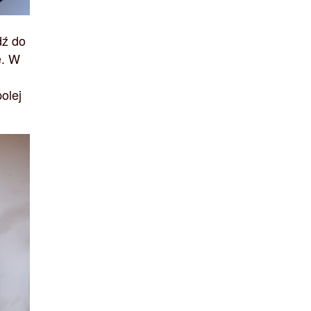
dź do
ę. W
olej