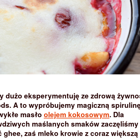
sy dużo eksperymentuję ze zdrową żywno
ods. A to wypróbujemy magiczną spirulinę
zwykłe masło
olejem kokosowym
. Dla
wdziwych maślanych smaków zaczęliśmy
ghee, zaś mleko krowie z coraz większą