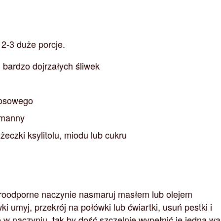
 2-3 duże porcje.
i bardzo dojrzałych śliwek
kosowego
 manny
yżeczki ksylitolu, miodu lub cukru
roodporne naczynie nasmaruj masłem lub olejem
i umyj, przekrój na połówki lub ćwiartki, usuń pestki i
 w naczyniu, tak by dość szczelnie wypełnić je jedną w