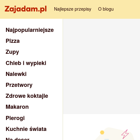
Najlepsze przepisy
O blogu
Najpopularniejsze
Pizza
Zupy
Chleb i wypieki
Nalewki
Przetwory
Zdrowe koktajle
Makaron
Pierogi
Kuchnie świata
Na deser