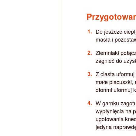
Przygotowa
Do jeszcze ciepł
masła i pozosta
Ziemniaki połącz
zagnieć do uzysk
Z ciasta uformuj
małe placuszki, 
dłońmi uformuj k
W garnku zagotuj
wypłynięcia na 
ugotowania kned
jedyna naprawdę