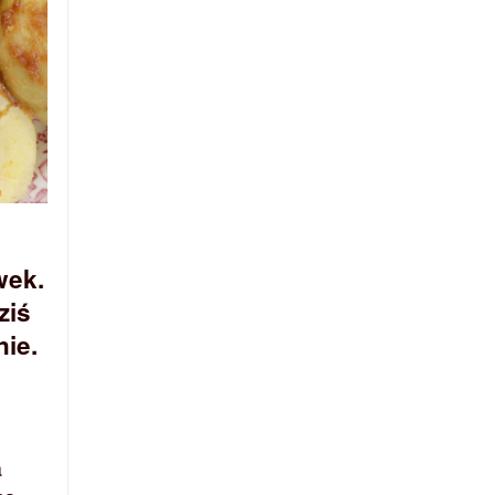
wek.
ziś
nie.
a