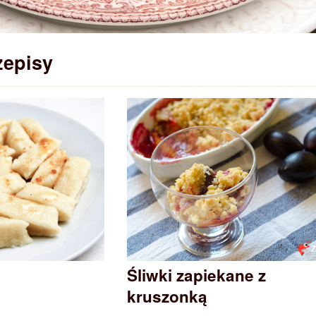
zepisy
Śliwki zapiekane z
kruszonką