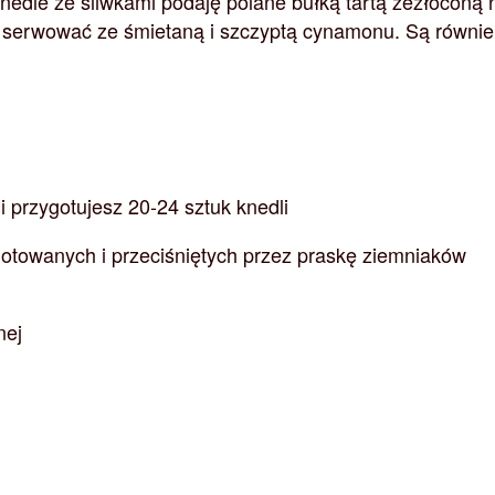
nedle ze śliwkami podaję polane bułką tartą zezłoconą 
 serwować ze śmietaną i szczyptą cynamonu. Są równie
i przygotujesz 20-24 sztuk knedli
gotowanych i przeciśniętych przez praskę ziemniaków
nej