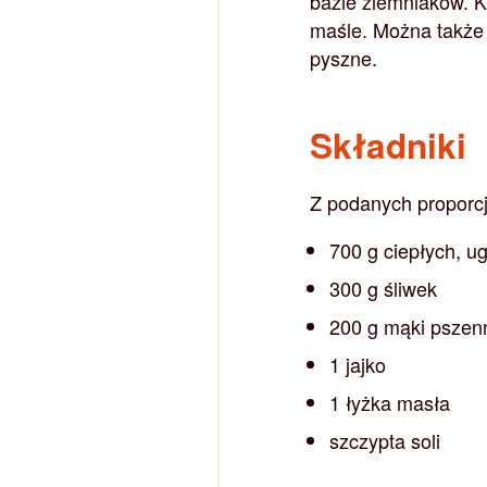
bazie ziemniaków. K
maśle. Można także
pyszne.
Składniki
Z podanych proporcj
700 g ciepłych, u
300 g śliwek
200 g mąki pszen
1 jajko
1 łyżka masła
szczypta soli