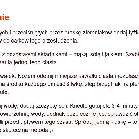
nie
ych i przeciśniętych przez praskę ziemniaków dodaj łyż
w do całkowitego przestudzenia.
 z pozostałymi składnikami – mąką, solą i jajkiem. Szyb
ania jednolitego ciasta.
 wałek. Nożem odetnij mniejsze kawałki ciasta i rozpłas
na środku każdego umieść śliwkę, zlep brzegi jak na pier
ule.
 wodę, dodaj szczyptę soli. Knedle gotuj ok. 3-4 minuty
powierzchnię wody. Jednak bezpiecznie jest sprawdzić s
li przed upływem tego czasu. Spróbuj jedną kluskę – to
 skuteczna metoda ;)