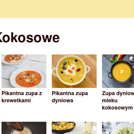
Kokosowe
Pikantna zupa z
Pikantna zupa
Zupa dynio
krewetkami
dyniowa
mleku
kokosowym