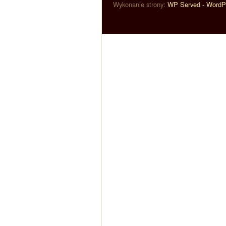
Wykonanie strony:
WP Served - WordP