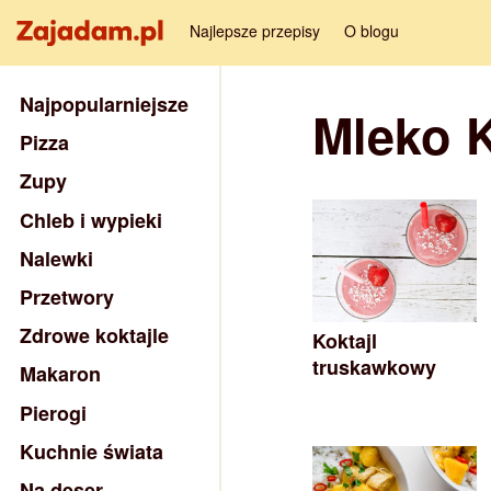
Najlepsze przepisy
O blogu
Najpopularniejsze
Mleko 
Pizza
Zupy
Chleb i wypieki
Nalewki
Przetwory
Zdrowe koktajle
Koktajl
truskawkowy
Makaron
Pierogi
Kuchnie świata
Na deser