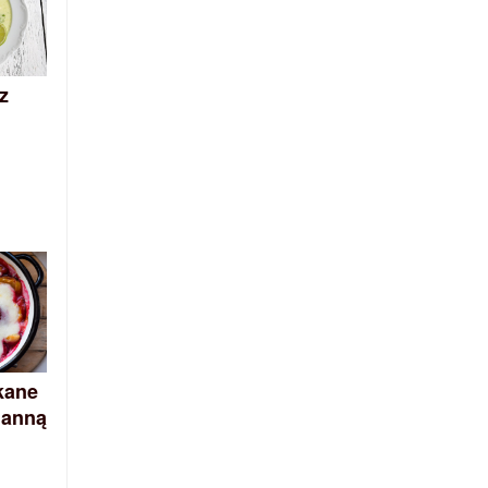
z
i
kane
manną