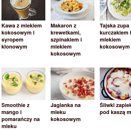
Kawa z mlekiem
Makaron z
Tajska zupa 
kokosowym i
krewetkami,
kurczakiem 
syropem
szpinakiem i
mlekiem
klonowym
mlekiem
kokosowym
kokosowym
Smoothie z
Jaglanka na
Śliwki zapie
mango i
mleku
pod kaszą 
pomarańczy na
kokosowym
mleku