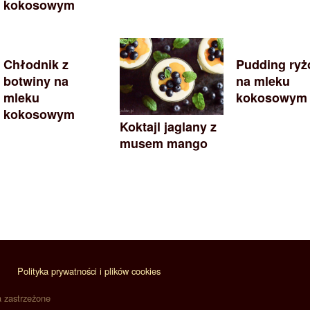
kokosowym
Chłodnik z
Pudding ry
botwiny na
na mleku
mleku
kokosowym
kokosowym
Koktajl jaglany z
musem mango
Polityka prywatności i plików cookies
a zastrzeżone