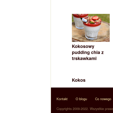
Kokosowy
pudding chia z
trskawkami
Kokos
Kontakt
O blogu
Co nowego
Copyrights 2009-2022. Wszystkie praw