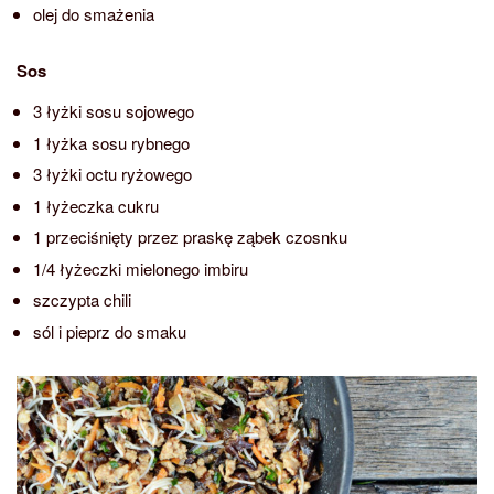
olej do smażenia
Sos
3 łyżki sosu sojowego
1 łyżka sosu rybnego
3 łyżki octu ryżowego
1 łyżeczka cukru
1 przeciśnięty przez praskę ząbek czosnku
1/4 łyżeczki mielonego imbiru
szczypta chili
sól i pieprz do smaku