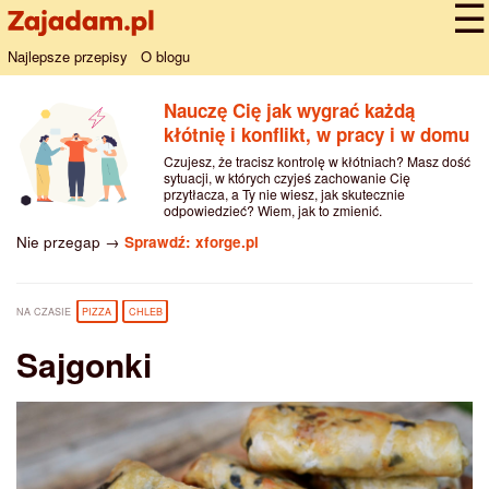
Najlepsze przepisy
O blogu
Nauczę Cię jak wygrać każdą
kłótnię i konflikt, w pracy i w domu
Czujesz, że tracisz kontrolę w kłótniach? Masz dość
sytuacji, w których czyjeś zachowanie Cię
przytłacza, a Ty nie wiesz, jak skutecznie
odpowiedzieć? Wiem, jak to zmienić.
Nie przegap →
Sprawdź: xforge.pl
NA CZASIE
PIZZA
CHLEB
Sajgonki