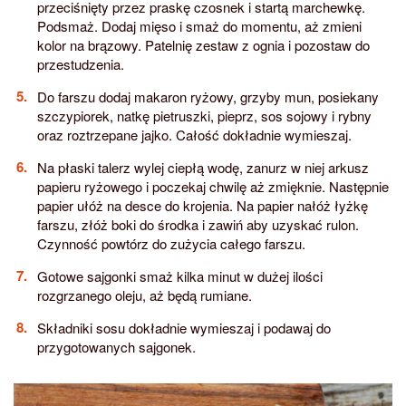
przeciśnięty przez praskę czosnek i startą marchewkę.
Podsmaż. Dodaj mięso i smaż do momentu, aż zmieni
kolor na brązowy. Patelnię zestaw z ognia i pozostaw do
przestudzenia.
Do farszu dodaj makaron ryżowy, grzyby mun, posiekany
szczypiorek, natkę pietruszki, pieprz, sos sojowy i rybny
oraz roztrzepane jajko. Całość dokładnie wymieszaj.
Na płaski talerz wylej ciepłą wodę, zanurz w niej arkusz
papieru ryżowego i poczekaj chwilę aż zmięknie. Następnie
papier ułóż na desce do krojenia. Na papier nałóż łyżkę
farszu, złóż boki do środka i zawiń aby uzyskać rulon.
Czynność powtórz do zużycia całego farszu.
Gotowe sajgonki smaż kilka minut w dużej ilości
rozgrzanego oleju, aż będą rumiane.
Składniki sosu dokładnie wymieszaj i podawaj do
przygotowanych sajgonek.