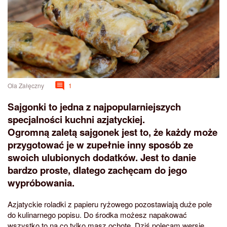
Ola Załęczny
1
Sajgonki to jedna z najpopularniejszych
specjalności kuchni azjatyckiej.
Ogromną zaletą sajgonek jest to, że każdy może
przygotować je w zupełnie inny sposób ze
swoich ulubionych dodatków. Jest to danie
bardzo proste, dlatego zachęcam do jego
wypróbowania.
Azjatyckie roladki z papieru ryżowego pozostawiają duże pole
do kulinarnego popisu. Do środka możesz napakować
wszystko to na co tylko masz ochotę. Dziś polecam wersję