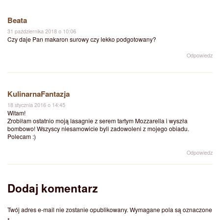
Beata
31 października 2018 o 10:06
Czy daje Pan makaron surowy czy lekko podgotowany?
Odpowiedz
KulinarnaFantazja
18 stycznia 2016 o 14:45
Witam!
Zrobiłam ostatnio moją lasagnie z serem tartym Mozzarella i wyszła
bombowo! Wszyscy niesamowicie byli zadowoleni z mojego obiadu.
Polecam :)
Odpowiedz
Dodaj komentarz
Twój adres e-mail nie zostanie opublikowany.
Wymagane pola są oznaczone
*