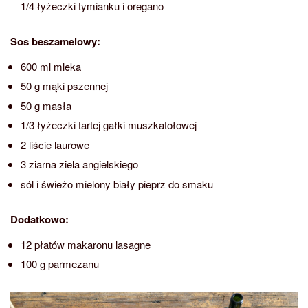
1/4 łyżeczki tymianku i oregano
Sos beszamelowy:
600 ml mleka
50 g mąki pszennej
50 g masła
1/3 łyżeczki tartej gałki muszkatołowej
2 liście laurowe
3 ziarna ziela angielskiego
sól i świeżo mielony biały pieprz do smaku
Dodatkowo:
12 płatów makaronu lasagne
100 g parmezanu