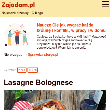
Najlepsze przepisy
O blogu
Nauczę Cię jak wygrać każdą
kłótnię i konflikt, w pracy i w domu
Czujesz, że tracisz kontrolę w kłótniach? Masz dość
sytuacji, w których czyjeś zachowanie Cię
przytłacza, a Ty nie wiesz, jak skutecznie
odpowiedzieć? Wiem, jak to zmienić.
Nie przegap →
Sprawdź: xforge.pl
NA CZASIE
PIZZA
CHLEB
Lasagne Bolognese