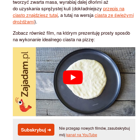
tworzyć zwarta masa, wyrabiaj dalej dłońmi aż
do uzyskania sprężystej kuli (dokładniejszy
przepis na
ciasto znajdziesz tutaj
, a tutaj na wersja
ciasta ze świeżymi
drożdżami
).
Zobacz również film, na którym prezentuję prosty sposób
na wykonanie idealnego ciasta na pizzę:
Nie przegap nowych filmów, zasubskrybuj
Subskrybuj ➜
mój
kanał na YouTube