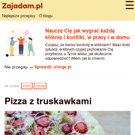
Najlepsze przepisy
O blogu
Nauczę Cię jak wygrać każdą
kłótnię i konflikt, w pracy i w domu
Czujesz, że tracisz kontrolę w kłótniach? Masz dość
sytuacji, w których czyjeś zachowanie Cię
przytłacza, a Ty nie wiesz, jak skutecznie
odpowiedzieć? Wiem, jak to zmienić.
Nie przegap →
Sprawdź: xforge.pl
NA CZASIE
PIZZA
CHLEB
Pizza z truskawkami