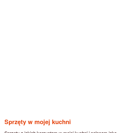
Sprzęty w mojej kuchni
Sprzęty z jakich korzystam w mojej kuchni i polecam jako