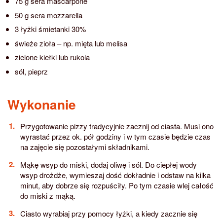
75 g sera mascarpone
50 g sera mozzarella
3 łyżki śmietanki 30%
świeże zioła – np. mięta lub melisa
zielone kiełki lub rukola
sól, pieprz
Wykonanie
Przygotowanie pizzy tradycyjnie zacznij od ciasta. Musi ono
wyrastać przez ok. pół godziny i w tym czasie będzie czas
na zajęcie się pozostałymi składnikami.
Mąkę wsyp do miski, dodaj oliwę i sól. Do ciepłej wody
wsyp drożdże, wymieszaj dość dokładnie i odstaw na kilka
minut, aby dobrze się rozpuściły. Po tym czasie wlej całość
do miski z mąką.
Ciasto wyrabiaj przy pomocy łyżki, a kiedy zacznie się