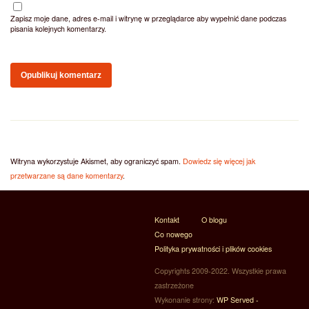
Zapisz moje dane, adres e-mail i witrynę w przeglądarce aby wypełnić dane podczas
pisania kolejnych komentarzy.
Witryna wykorzystuje Akismet, aby ograniczyć spam.
Dowiedz się więcej jak
przetwarzane są dane komentarzy
.
Kontakt
O blogu
Co nowego
Polityka prywatności i plików cookies
Copyrights 2009-2022. Wszystkie prawa
zastrzeżone
Wykonanie strony:
WP Served -