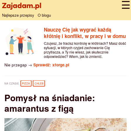
Najlepsze przepisy
O blogu
Nauczę Cię jak wygrać każdą
kłótnię i konflikt, w pracy i w domu
Czujesz, że tracisz kontrolę w kłótniach? Masz dość
sytuacji, w których czyjeś zachowanie Cię
przytłacza, a Ty nie wiesz, jak skutecznie
odpowiedzieć? Wiem, jak to zmienić.
Nie przegap →
Sprawdź: xforge.pl
NA CZASIE
PIZZA
CHLEB
Pomysł na śniadanie:
amarantus z figą