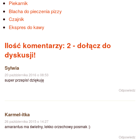
Piekarnik
Blacha do pieczenia pizzy
Czajnik
Ekspres do kawy
Ilość komentarzy: 2
- dołącz do
dyskusji!
Sylwia
20 października 2016 o 08:53
super przepis! dziękuję
Odpowiedz
Karmel-itka
26 października 2015 o 14:27
amarantus ma świetny, lekko orzechowy posmak :)
Odpowiedz