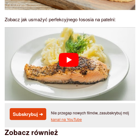
Zobacz jak usmażyć perfekcyjnego łososia na patelni:
Nie przegap nowych filmów, zasubskrybuj mój
Subskrybuj ➜
kanał na YouTube
Zobacz również