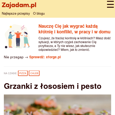
Najlepsze przepisy
O blogu
Nauczę Cię jak wygrać każdą
kłótnię i konflikt, w pracy i w domu
Czujesz, że tracisz kontrolę w kłótniach? Masz dość
sytuacji, w których czyjeś zachowanie Cię
przytłacza, a Ty nie wiesz, jak skutecznie
odpowiedzieć? Wiem, jak to zmienić.
Nie przegap →
Sprawdź: xforge.pl
NA CZASIE
PIZZA
CHLEB
Grzanki z łososiem i pesto