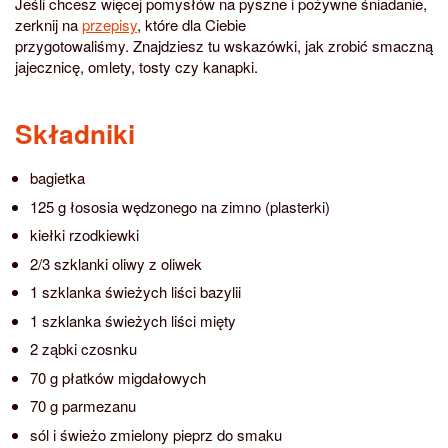
Jeśli chcesz więcej pomysłów na pyszne i pożywne śniadanie,
zerknij na
przepisy
, które dla Ciebie
przygotowaliśmy. Znajdziesz tu wskazówki, jak zrobić smaczną
jajecznicę, omlety, tosty czy kanapki.
Składniki
bagietka
125 g łososia wędzonego na zimno (plasterki)
kiełki rzodkiewki
2/3 szklanki oliwy z oliwek
1 szklanka świeżych liści bazylii
1 szklanka świeżych liści mięty
2 ząbki czosnku
70 g płatków migdałowych
70 g parmezanu
sól i świeżo zmielony pieprz do smaku