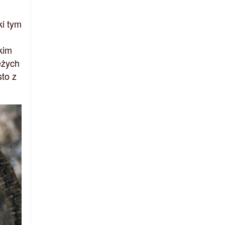
ki tym
kim
eżych
sto z