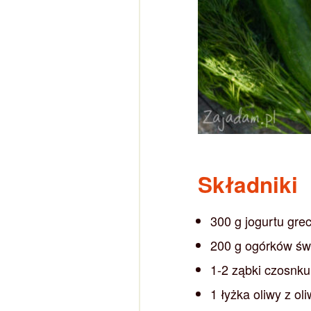
Składniki
300 g jogurtu gre
200 g ogórków św
1-2 ząbki czosnku
1 łyżka oliwy z ol