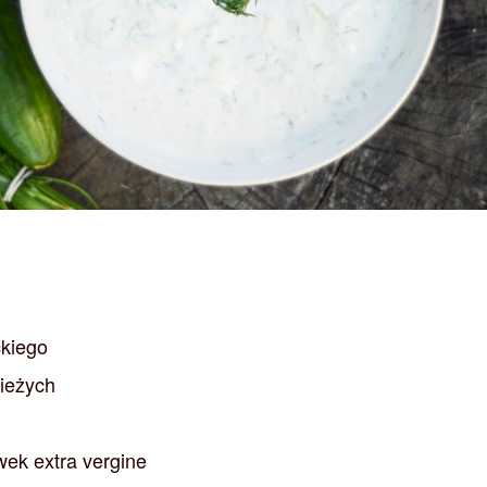
ckiego
ieżych
iwek extra vergine