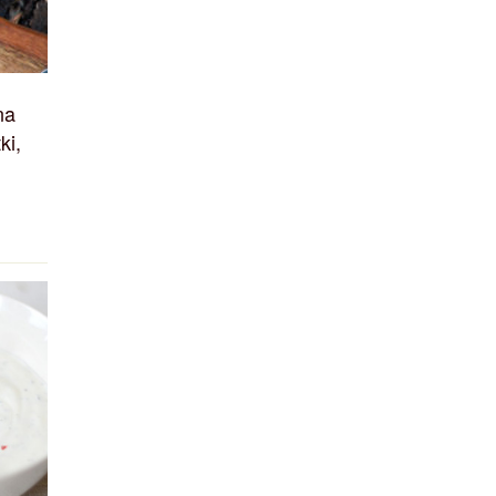
na
ki,