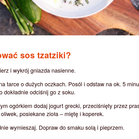
wać sos tzatziki?
erz i wykrój gniazda nasienne.
 na tarce o dużych oczkach. Posól i odstaw na ok. 5 minu
 dokładnie odciśnij go z soku.
tym ogórkiem dodaj jogurt grecki, przeciśnięty przez pra
 oliwek, posiekane zioła – miętę i koperek.
nie wymieszaj. Dopraw do smaku solą i pieprzem.