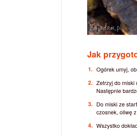
Jak przygoto
Ogórek umyj, obi
Zetrzyj do miski
Następnie bardzo
Do miski ze star
czosnek, oliwę z
Wszystko dokład