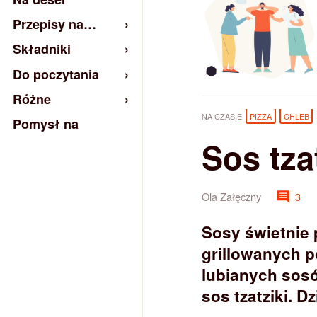
Przepisy na…
Składniki
Do poczytania
Różne
NA CZASIE
PIZZA
CHLEB
Pomysł na
Sos tza
Ola Załęczny
3
Sosy świetnie 
grillowanych p
lubianych sosó
sos tzatziki. D