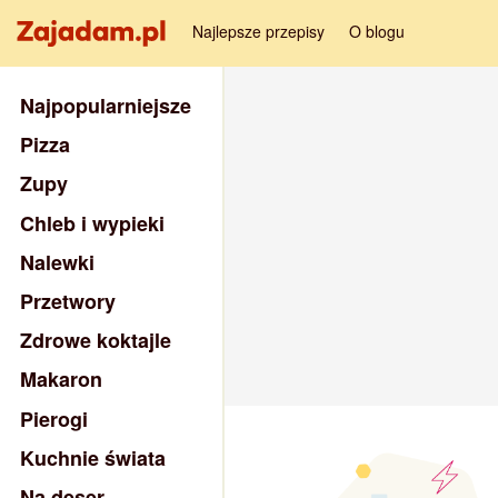
Najlepsze przepisy
O blogu
Najpopularniejsze
Pizza
Zupy
Chleb i wypieki
Nalewki
Przetwory
Zdrowe koktajle
Makaron
Pierogi
Kuchnie świata
Na deser