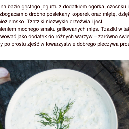
 na bazie gęstego jogurtu z dodatkiem ogórka, czosnku i
wzbogacam o drobno posiekany koperek oraz miętę, dzię
eziemsko. Tzatziki niezwykle orzeźwia i jest
ieniem mocnego smaku grillowanych mięs. Tzaziki w ta
wować jako dodatek do różnych warzyw – zarówno świ
czy po prostu zjeść w towarzystwie dobrego pieczywa pro