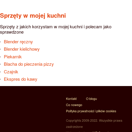
Sprzęty w mojej kuchni
Sprzęty z jakich korzystam w mojej kuchni i polecam jako
sprawdzone
Blender ręczny
Blender kielichowy
Piekarnik
Blacha do pieczenia pizzy
Czajnik
Ekspres do kawy
Kontakt
O blogu
Co nowego
Polityka prywatności i plików cookies
Copyrights 2009-2022. Wszystkie prawa
zastrzeżone