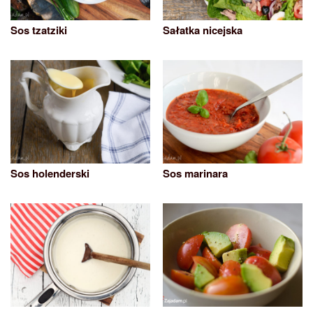
Sos tzatziki
Sałatka nicejska
Sos holenderski
Sos marinara