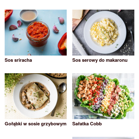
Sos sriracha
Sos serowy do makaronu
Gołąbki w sosie grzybowym
Sałatka Cobb