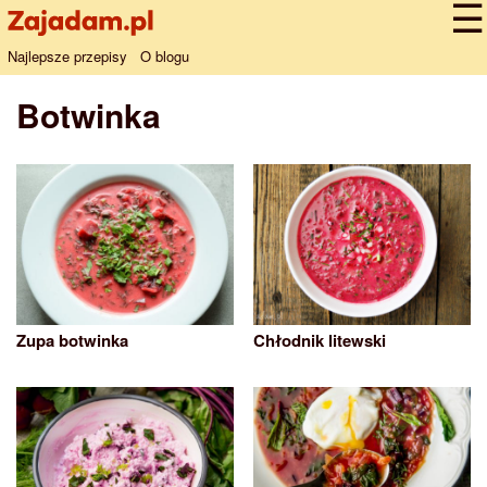
Najlepsze przepisy
O blogu
Botwinka
Zupa botwinka
Chłodnik litewski