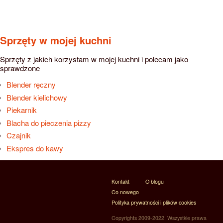
Sprzęty w mojej kuchni
Sprzęty z jakich korzystam w mojej kuchni i polecam jako
sprawdzone
Blender ręczny
Blender kielichowy
Piekarnik
Blacha do pieczenia pizzy
Czajnik
Ekspres do kawy
Kontakt
O blogu
Co nowego
Polityka prywatności i plików cookies
Copyrights 2009-2022. Wszystkie prawa