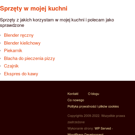
Sprzęty w mojej kuchni
Sprzęty z jakich korzystam w mojej kuchni i polecam jako
sprawdzone
Blender ręczny
Blender kielichowy
Piekarnik
Blacha do pieczenia pizzy
Czajnik
Ekspres do kawy
Kontakt
O blogu
Co nowego
Polityka prywatności i plików cookies
Copyrights 2009-2022. Wszystkie prawa
zastrzeżone
Wykonanie strony:
WP Served -
WordPress Development