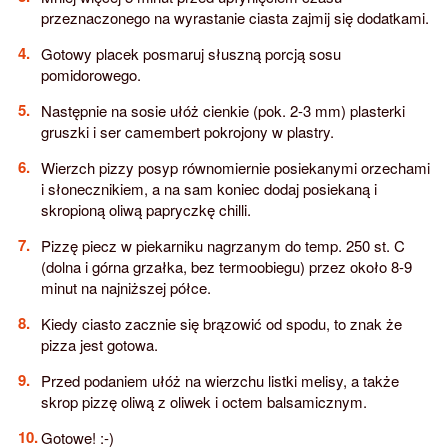
przeznaczonego na wyrastanie ciasta zajmij się dodatkami.
Gotowy placek posmaruj słuszną porcją sosu
pomidorowego.
Następnie na sosie ułóż cienkie (pok. 2-3 mm) plasterki
gruszki i ser camembert pokrojony w plastry.
Wierzch pizzy posyp równomiernie posiekanymi orzechami
i słonecznikiem, a na sam koniec dodaj posiekaną i
skropioną oliwą papryczkę chilli.
Pizzę piecz w piekarniku nagrzanym do temp. 250 st. C
(dolna i górna grzałka, bez termoobiegu) przez około 8-9
minut na najniższej półce.
Kiedy ciasto zacznie się brązowić od spodu, to znak że
pizza jest gotowa.
Przed podaniem ułóż na wierzchu listki melisy, a także
skrop pizzę oliwą z oliwek i octem balsamicznym.
Gotowe! :-)