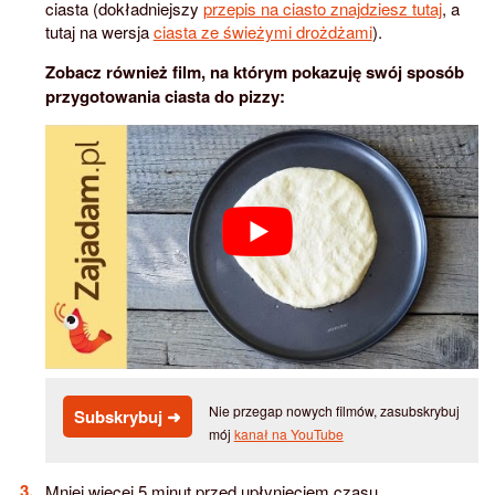
ciasta (dokładniejszy
przepis na ciasto znajdziesz tutaj
, a
tutaj na wersja
ciasta ze świeżymi drożdżami
).
Zobacz również film, na którym pokazuję swój sposób
przygotowania ciasta do pizzy:
Nie przegap nowych filmów, zasubskrybuj
Subskrybuj ➜
mój
kanał na YouTube
Mniej więcej 5 minut przed upłynięciem czasu