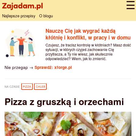
Najlepsze przepisy
O blogu
Nauczę Cię jak wygrać każdą
kłótnię i konflikt, w pracy i w domu
Czujesz, że tracisz kontrolę w kłótniach? Masz dość
sytuacji, w których czyjeś zachowanie Cię
przytłacza, a Ty nie wiesz, jak skutecznie
odpowiedzieć? Wiem, jak to zmienić.
Nie przegap →
Sprawdź: xforge.pl
NA CZASIE
PIZZA
CHLEB
Pizza z gruszką i orzechami