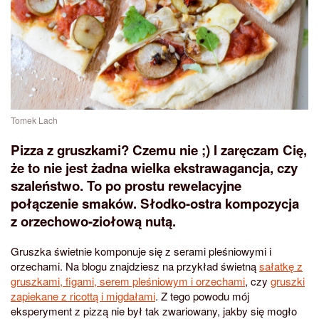
Tomek Lach
Pizza z gruszkami? Czemu nie ;) I zaręczam Cię,
że to nie jest żadna wielka ekstrawagancja, czy
szaleństwo. To po prostu rewelacyjne
połączenie smaków. Słodko-ostra kompozycja
z orzechowo-ziołową nutą.
Gruszka świetnie komponuje się z serami pleśniowymi i
orzechami. Na blogu znajdziesz na przykład świetną
sałatkę z
gruszkami, figami, serem pleśniowym i orzechami
, czy
gruszki
zapiekane z ricottą i migdałami
. Z tego powodu mój
eksperyment z pizzą nie był tak zwariowany, jakby się mogło