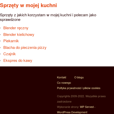
Sprzęty w mojej kuchni
Sprzęty z jakich korzystam w mojej kuchni i polecam jako
sprawdzone
Blender ręczny
Blender kielichowy
Piekarnik
Blacha do pieczenia pizzy
Czajnik
Ekspres do kawy
Kontakt
O blogu
Co nowego
Polityka prywatności i plików cookies
Copyrights 2009-2022. Wszystkie prawa
zastrzeżone
Wykonanie strony:
WP Served -
WordPress Development