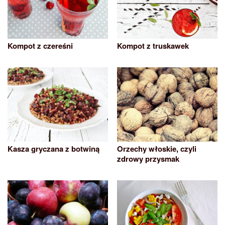
Kompot z czereśni
Kompot z truskawek
Kasza gryczana z botwiną
Orzechy włoskie, czyli
zdrowy przysmak