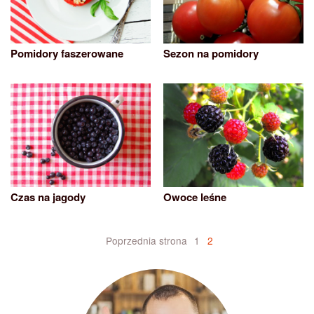
Pomidory faszerowane
Sezon na pomidory
Czas na jagody
Owoce leśne
Nawigacja
Poprzednia strona
1
2
po
wpisach