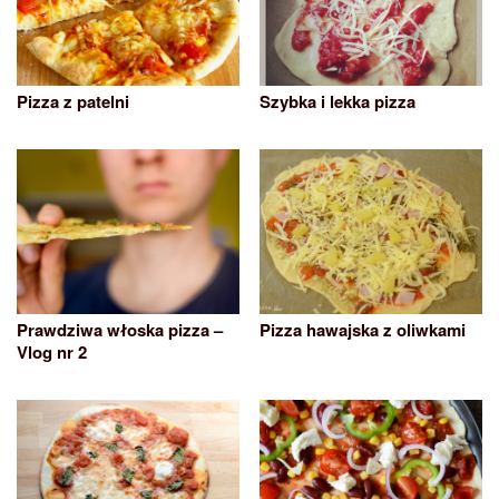
Pizza z patelni
Szybka i lekka pizza
Prawdziwa włoska pizza –
Pizza hawajska z oliwkami
Vlog nr 2