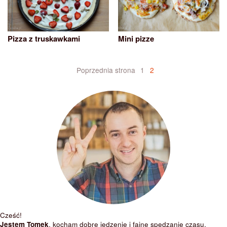
Pizza z truskawkami
Mini pizze
Nawigacja
Poprzednia strona
1
2
po
wpisach
Cześć!
Jestem Tomek
, kocham dobre jedzenie i fajne spędzanie czasu.