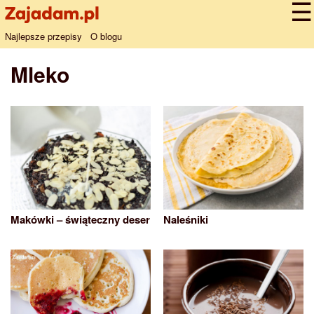
Najlepsze przepisy
O blogu
Mleko
Makówki – świąteczny deser
Naleśniki