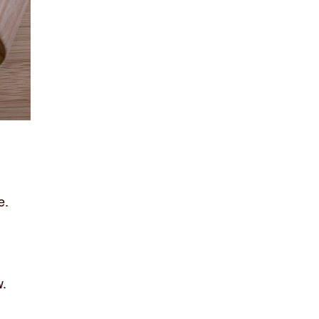
e.
w.