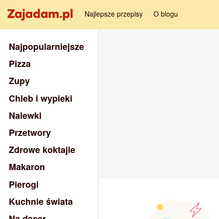
Najlepsze przepisy
O blogu
Najpopularniejsze
Pizza
Zupy
Chleb i wypieki
Nalewki
Przetwory
Zdrowe koktajle
Makaron
Pierogi
Kuchnie świata
Na deser