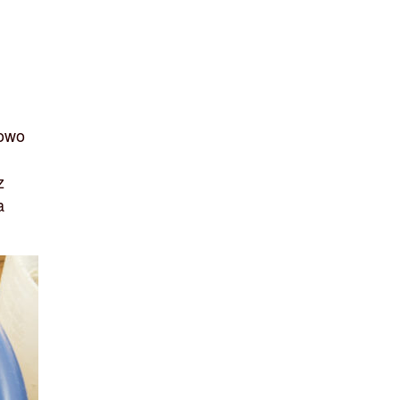
iowo
z
a