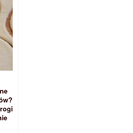
zne
ków?
rogi
nie