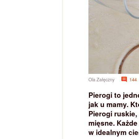
Ola Załęczny
144
Pierogi to jed
jak u mamy. K
Pierogi ruskie
mięsne. Każde 
w idealnym ci