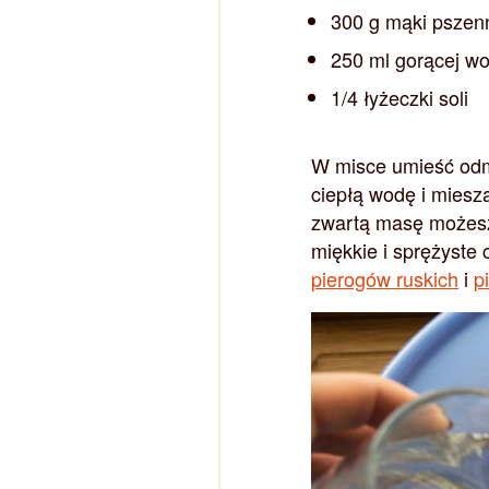
300 g mąki pszen
250 ml gorącej w
1/4 łyżeczki soli
W misce umieść odmi
ciepłą wodę i miesz
zwartą masę możesz 
miękkie i sprężyste 
pierogów ruskich
i
p