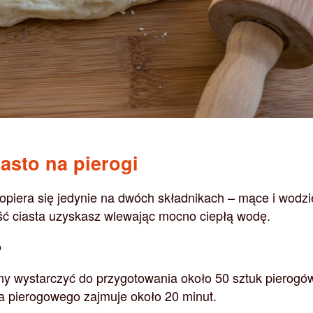
asto na pierogi
 opiera się jedynie na dwóch składnikach – mące i wodzi
ść ciasta uzyskasz wlewając mocno ciepłą wodę.
o
ny wystarczyć do przygotowania około 50 sztuk pierogó
a pierogowego zajmuje około 20 minut.