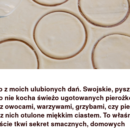
no z moich ulubionych dań. Swojskie, pys
to nie kocha świeżo ugotowanych pieroż
, z owocami, warzywami, grzybami, czy pie
z nich otulone miękkim ciastem. To właś
eście tkwi sekret smacznych, domowych